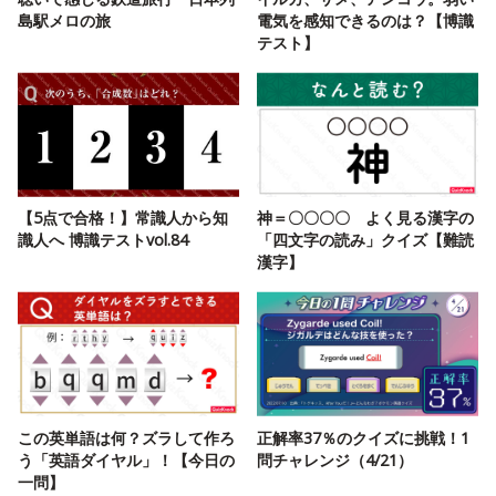
島駅メロの旅
電気を感知できるのは？【博識
テスト】
【5点で合格！】常識人から知
神＝〇〇〇〇 よく見る漢字の
識人へ 博識テストvol.84
「四文字の読み」クイズ【難読
漢字】
この英単語は何？ズラして作ろ
正解率37％のクイズに挑戦！1
う「英語ダイヤル」！【今日の
問チャレンジ（4/21）
一問】