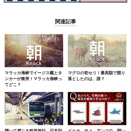
関連記事
マラッカ海峡でイージス艦とタ
マグロの初セリ！最高額で競り
ンカーが衝突！マラッカ海峡っ
落としたのは、誰？
てどこ？
聴いて感じる鉄道旅行 日本列
イルカ、サメ、アンコウ。弱い