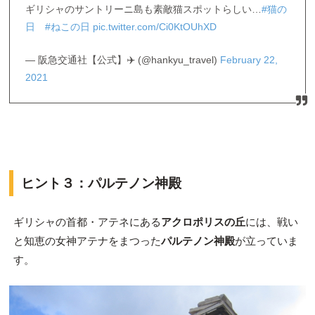
ギリシャのサントリーニ島も素敵猫スポットらしい…
#猫の
日
#ねこの日
pic.twitter.com/Ci0KtOUhXD
— 阪急交通社【公式】✈️ (@hankyu_travel)
February 22,
2021
ヒント３：パルテノン神殿
ギリシャの首都・アテネにある
アクロポリスの丘
には、戦い
と知恵の女神アテナをまつった
パルテノン神殿
が立っていま
す。