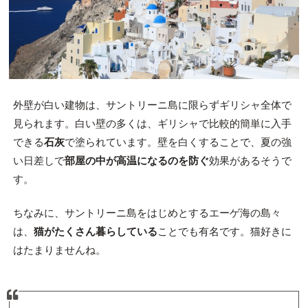
外壁が白い建物は、サントリーニ島に限らずギリシャ全体で
見られます。白い壁の多くは、ギリシャで比較的簡単に入手
できる
石灰
で塗られています。壁を白くすることで、夏の強
い日差しで
部屋の中が高温になるのを防ぐ
効果があるそうで
す。
ちなみに、サントリーニ島をはじめとするエーゲ海の島々
は、
猫がたくさん暮らしている
ことでも有名です。猫好きに
はたまりませんね。