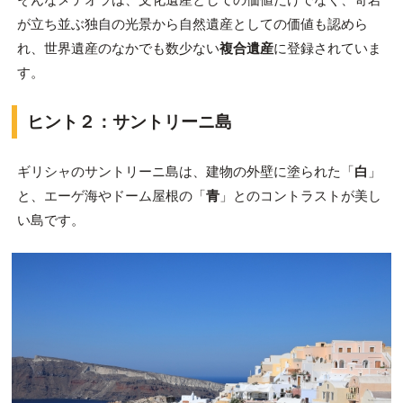
が立ち並ぶ独自の光景から自然遺産としての価値も認めら
れ、世界遺産のなかでも数少ない
複合遺産
に登録されていま
す。
ヒント２：サントリーニ島
ギリシャのサントリーニ島は、建物の外壁に塗られた「
白
」
と、エーゲ海やドーム屋根の「
青
」とのコントラストが美し
い島です。