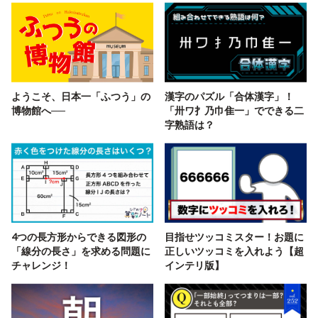
ようこそ、日本一「ふつう」の
漢字のパズル「合体漢字」！
博物館へ──
「卅ワ扌乃巾隹一」でできる二
字熟語は？
4つの長方形からできる図形の
目指せツッコミスター！お題に
「線分の長さ」を求める問題に
正しいツッコミを入れよう【超
チャレンジ！
インテリ版】