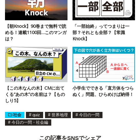
【朝Knock】90巻まで無料で読
「一部始終」ってつまりは一
める！連載1100回…このマンガ
部？それとも全部？【常識
は？
Knock】
【この木なんの木】CMに出て
小学生でできる「直方体をつら
くる“あの木”の名前は？【もの
ぬく」問題、ひらめけば納得！
しり5】
社会
#
quiz
#
世界地理
#
今日の一問
#
今日の一問・社会編
この記事をSNSでシェア