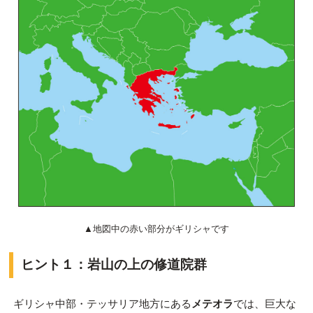
▲地図中の赤い部分がギリシャです
ヒント１：岩山の上の修道院群
ギリシャ中部・テッサリア地方にある
メテオラ
では、巨大な