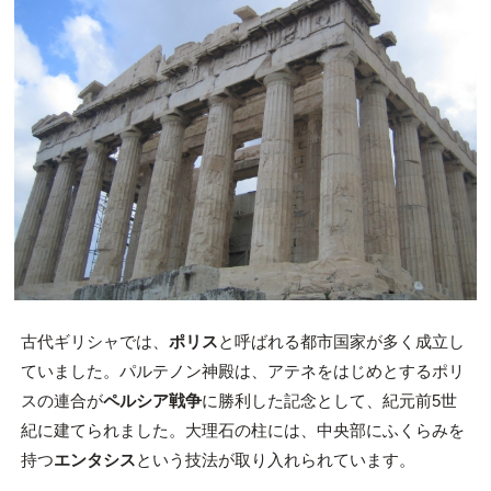
古代ギリシャでは、
ポリス
と呼ばれる都市国家が多く成立し
ていました。パルテノン神殿は、アテネをはじめとするポリ
スの連合が
ペルシア戦争
に勝利した記念として、紀元前5世
紀に建てられました。大理石の柱には、中央部にふくらみを
持つ
エンタシス
という技法が取り入れられています。