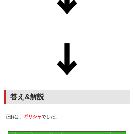
答え&解説
正解は、
ギリシャ
でした。