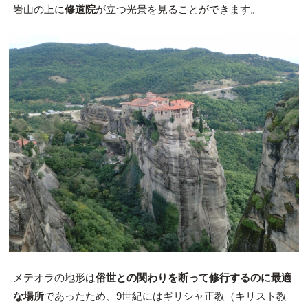
岩山の上に
修道院
が立つ光景を見ることができます。
メテオラの地形は
俗世との関わりを断って修行するのに最適
な場所
であったため、9世紀にはギリシャ正教（キリスト教