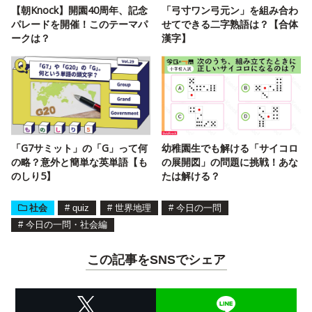
【朝Knock】開園40周年、記念
「弓寸ワン弓元ン」を組み合わ
パレードを開催！このテーマパ
せてできる二字熟語は？【合体
ークは？
漢字】
「G7サミット」の「G」って何
幼稚園生でも解ける「サイコロ
の略？意外と簡単な英単語【も
の展開図」の問題に挑戦！あな
のしり5】
たは解ける？
社会
#
quiz
#
世界地理
#
今日の一問
#
今日の一問・社会編
この記事をSNSでシェア