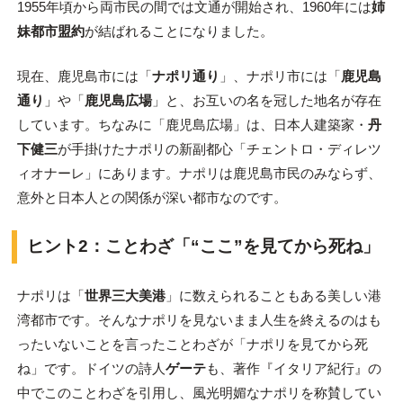
1955年頃から両市民の間では文通が開始され、1960年には
姉
妹都市盟約
が結ばれることになりました。
現在、鹿児島市には「
ナポリ通り
」、ナポリ市には「
鹿児島
通り
」や「
鹿児島広場
」と、お互いの名を冠した地名が存在
しています。ちなみに「鹿児島広場」は、日本人建築家・
丹
下健三
が手掛けたナポリの新副都心「チェントロ・ディレツ
ィオナーレ」にあります。ナポリは鹿児島市民のみならず、
意外と日本人との関係が深い都市なのです。
ヒント2：ことわざ「“ここ”を見てから死ね」
ナポリは「
世界三大美港
」に数えられることもある美しい港
湾都市です。そんなナポリを見ないまま人生を終えるのはも
ったいないことを言ったことわざが「ナポリを見てから死
ね」です。ドイツの詩人
ゲーテ
も、著作『イタリア紀行』の
中でこのことわざを引用し、風光明媚なナポリを称賛してい