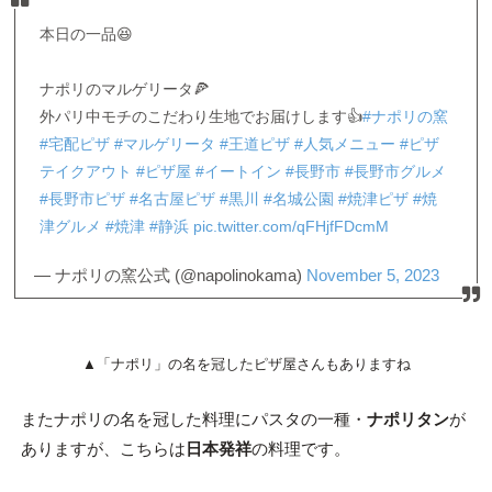
本日の一品😆
ナポリのマルゲリータ🍕
外パリ中モチのこだわり生地でお届けします👍
#ナポリの窯
#宅配ピザ
#マルゲリータ
#王道ピザ
#人気メニュー
#ピザ
テイクアウト
#ピザ屋
#イートイン
#長野市
#長野市グルメ
#長野市ピザ
#名古屋ピザ
#黒川
#名城公園
#焼津ピザ
#焼
津グルメ
#焼津
#静浜
pic.twitter.com/qFHjfFDcmM
— ナポリの窯公式 (@napolinokama)
November 5, 2023
▲「ナポリ」の名を冠したピザ屋さんもありますね
またナポリの名を冠した料理にパスタの一種・
ナポリタン
が
ありますが、こちらは
日本発祥
の料理です。