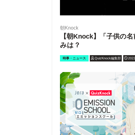
朝Knock
【朝Knock】「子供の
みは？
時事・ニュース
QuizKnock編集部
2022