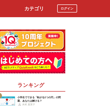
カテゴリ
ログイン
社会
スポーツ
時事ニュース
特集
ランキング
小学生でできる「転がる2つの円」の問
題、あなたは解ける？
木村 真実子