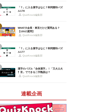
「？」に入る漢字はなに？和同開珎パズ
ル178
QuizKnock編集部
WHAT大会長・東言だけど質問ある？
【100の質問】
QuizKnock編集部
「？」に入る漢字はなに？和同開珎パズ
ル177
QuizKnock編集部
漢字のパズル「合体漢字」！「又火土火
忄言」でできる二字熟語は？
QuizKnock編集部
連載企画