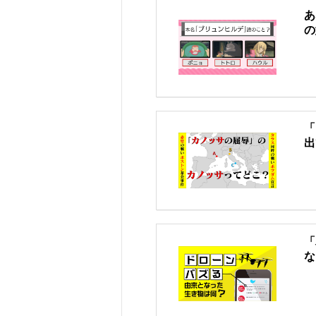
あ
の
「
出
「
な