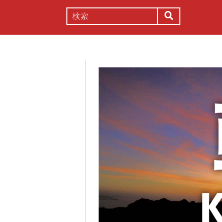
謎解き
コラム
常識
理系