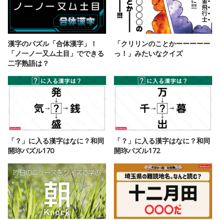
漢字のパズル「合体漢字」！
「クリリンのことかーーーーー
「ノ一ノ一又ム土目」でできる
っ！」みたいなクイズ
二字熟語は？
「？」に入る漢字はなに？和同
「？」に入る漢字はなに？和同
開珎パズル170
開珎パズル172