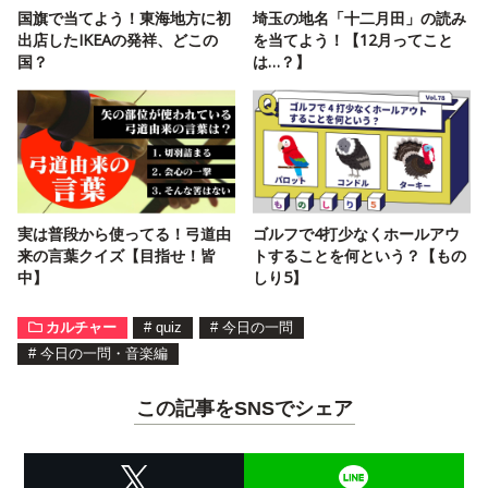
国旗で当てよう！東海地方に初
埼玉の地名「十二月田」の読み
出店したIKEAの発祥、どこの
を当てよう！【12月ってこと
国？
は…？】
実は普段から使ってる！弓道由
ゴルフで4打少なくホールアウ
来の言葉クイズ【目指せ！皆
トすることを何という？【もの
中】
しり5】
カルチャー
#
quiz
#
今日の一問
#
今日の一問・音楽編
この記事をSNSでシェア