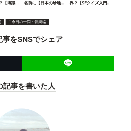
？【博識
名前に【日本の珍地
界？【SFクイズ入門
名クイズ】
編】
問
#
今日の一問・音楽編
記事をSNSでシェア
の記事を書いた人