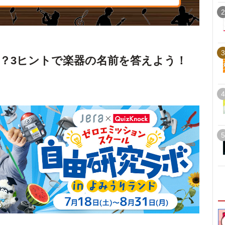
2
3
は？3ヒントで楽器の名前を答えよう！
4
5