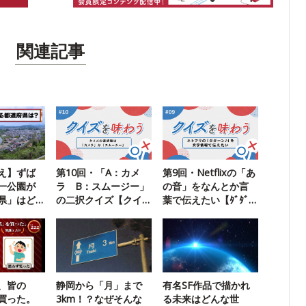
関連記事
え】ずば
第10回・「A：カメ
第9回・Netflixの「あ
一公園が
ラ B：スムージー」
の音」をなんとか言
県」はど
の二択クイズ【クイ
葉で伝えたい【ﾀﾞﾀﾞｰ
ズを味わう】
ﾝ】
、皆の
静岡から「月」まで
有名SF作品で描かれ
買った。
3km！？なぜそんな
る未来はどんな世