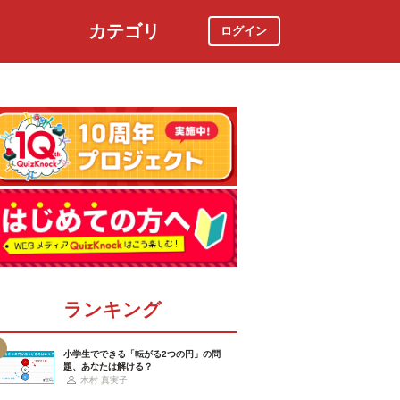
カテゴリ
ログイン
社会
スポーツ
時事ニュース
特集
ランキング
小学生でできる「転がる2つの円」の問
題、あなたは解ける？
木村 真実子