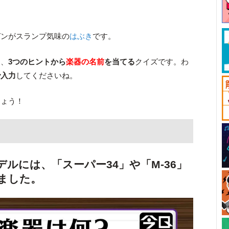
ガンがスランプ気味の
はぶき
です。
は、
3つのヒントから
楽器の名前
を当てる
クイズです。わ
で入力
してくださいね。
しょう！
ルには、「スーパー34」や「M-36」
ました。