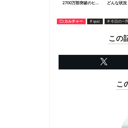
2700万部突破のヒッ
どんな状況
ト作は？
テスト】
カルチャー
#
quiz
#
今日の一
この
こ