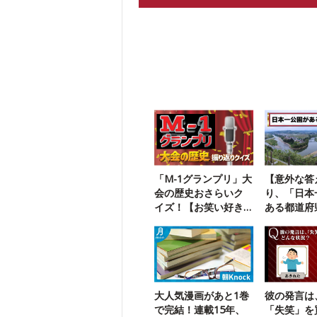
「M-1グランプリ」大
【意外な答
会の歴史おさらいク
り、「日本
イズ！【お笑い好き
ある都道府
なら満点】
こ？
大人気漫画があと1巻
彼の発言は
で完結！連載15年、
「失笑」を