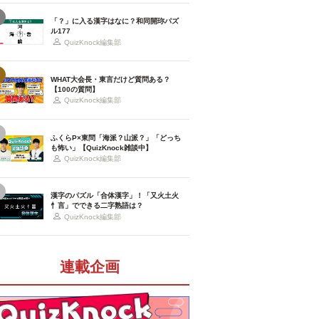
「？」に入る漢字はなに？和同開珎パズ
ル177
QuizKnock編集部
WHAT大会長・東言だけど質問ある？
【100の質問】
QuizKnock編集部
ふくらP×東問「海派？山派？」「どっち
も怖い」【QuizKnock雑談中】
QuizKnock編集部
漢字のパズル「合体漢字」！「又火土火
忄言」でできる二字熟語は？
QuizKnock編集部
連載企画