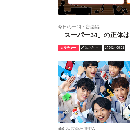
今日の一問・音楽編
「スーパー34」の正体
カルチャー
はぶき りさ
2024.06.01
株式会社JERA
PR