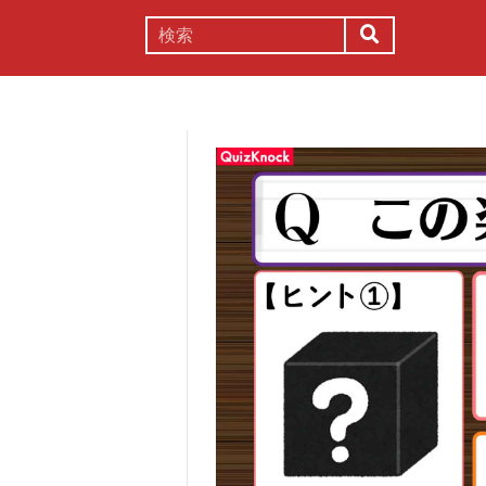
謎解き
コラム
常識
理系