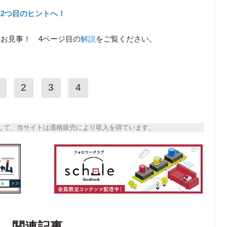
2つ目のヒントへ！
お見事！ 4ページ目の
解説
をご覧ください。
2
3
4
トとして、当サイトは適格販売により収入を得ています。
関連記事