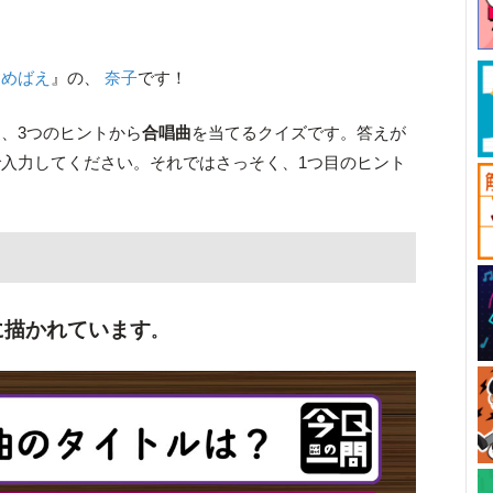
『
めばえ
』の、
奈子
です！
、3つのヒントから
合唱曲
を当てるクイズです。答えが
入力してください。それではさっそく、1つ目のヒント
に描かれていま
す
。