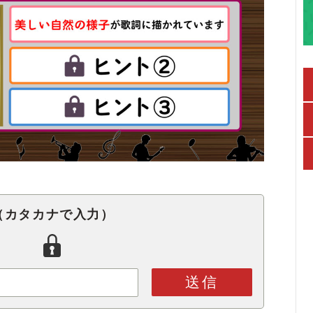
（カタカナで入力）
送信