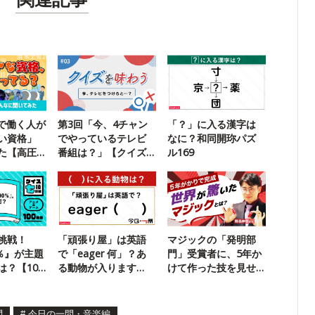
ckで働く人が
第3回「今、4チャン
「？」に入る漢字は
い資格」
でやっているテレビ
なに？和同開珎パズ
た【高圧
番組は？」【クイズ
ル169
安責任者
を味わう】
挑戦！
「頑張り屋」は英語
マジックの「発明部
0％』が主題
で「eager 何」？あ
門」受賞者に、5年か
は？【100
る動物が入ります
けて作った技を見せ
【今日の一問】
てもらった
問
#
今日の一問・音楽編