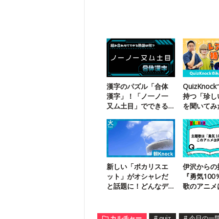
漢字のパズル「合体
QuizKno
漢字」！「ノ一ノ一
持つ「珍し
又ム土目」でできる
を聞いてみ
二字熟語は？
ガス製造保
免状】
新しい「ポカリスエ
伊沢からの
ット」がオシャレだ
『勇気10
と話題に！どんなデ
歌のアニメ
ザイン？
日記念】
カルチャー
#
quiz
#
今日の一