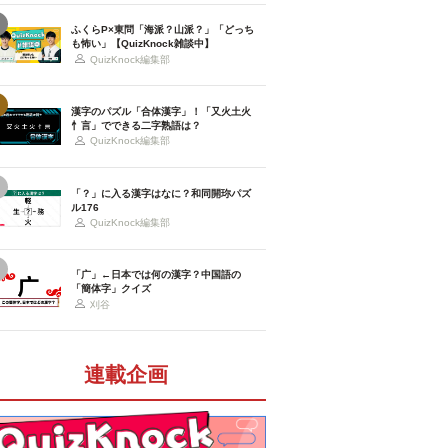
ふくらP×東問「海派？山派？」「どっち
も怖い」【QuizKnock雑談中】
QuizKnock編集部
漢字のパズル「合体漢字」！「又火土火
忄言」でできる二字熟語は？
QuizKnock編集部
「？」に入る漢字はなに？和同開珎パズ
ル176
QuizKnock編集部
「广」←日本では何の漢字？中国語の
「簡体字」クイズ
刈谷
連載企画