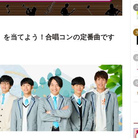
2
3
」を当てよう！合唱コンの定番曲です
4
5