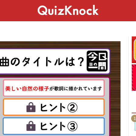
スペシャル
ライフ
ことば
カルチャー
1