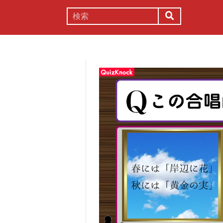
謎解き
コラム
常識
理系