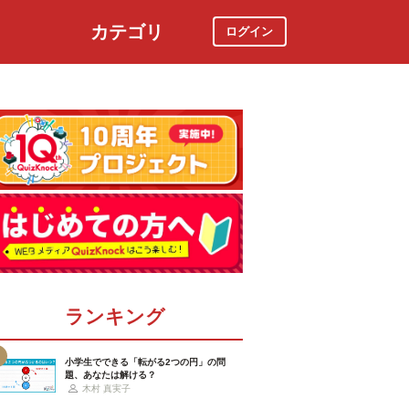
カテゴリ
ログイン
社会
スポーツ
時事ニュース
特集
ランキング
小学生でできる「転がる2つの円」の問
題、あなたは解ける？
木村 真実子