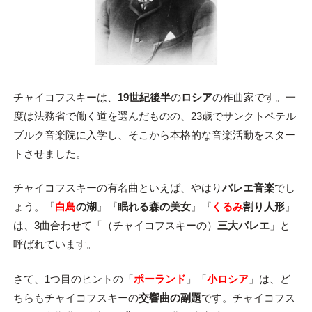
チャイコフスキーは、
19世紀後半
の
ロシア
の作曲家です。一
度は法務省で働く道を選んだものの、23歳でサンクトペテル
ブルク音楽院に入学し、そこから本格的な音楽活動をスター
トさせました。
チャイコフスキーの有名曲といえば、やはり
バレエ音楽
でし
ょう。『
白鳥
の湖
』『
眠れる森の美女
』『
くるみ
割り人形
』
は、3曲合わせて「（チャイコフスキーの）
三大バレエ
」と
呼ばれています。
さて、1つ目のヒントの「
ポーランド
」「
小ロシア
」は、ど
ちらもチャイコフスキーの
交響曲の副題
です。チャイコフス