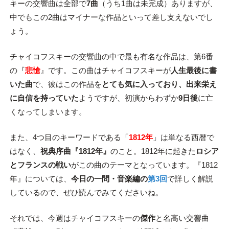
キーの交響曲は全部で
7曲
（うち1曲は未完成）ありますが、
中でもこの2曲はマイナーな作品といって差し支えないでし
ょう。
チャイコフスキーの交響曲の中で最も有名な作品は、第6番
の『
悲愴
』です。この曲はチャイコフスキーが
人生最後に書
いた曲
で、彼はこの作品を
とても気に入っており、出来栄え
に自信を持っていた
ようですが、初演からわずか
9日後
に亡
くなってしまいます。
また、4つ目のキーワードである「
1812年
」は単なる西暦で
はなく、
祝典序曲『1812年』
のこと。1812年に起きた
ロシア
とフランスの戦い
がこの曲のテーマとなっています。『1812
年』については、
今日の一問・音楽編の
第3回
で詳しく解説
しているので、ぜひ読んでみてくださいね。
それでは、今週はチャイコフスキーの
傑作
と名高い交響曲