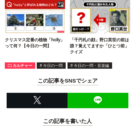
クリスマス定番の植物「holly」
「千円札の顔」野口英世の前は
って何？【今日の一問】
誰？覚えてますか「ひとつ前」
クイズ
カルチャー
#
今日の一問
#
今日の一問・音楽編
この記事をSNSでシェア
この記事を書いた人