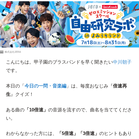
PR
株式会社JERA
こんにちは。甲子園のブラスバンドを早く聞きたい
中川朝子
です。
本日の「
今日の一問・音楽編
」は、毎度おなじみ『
倍速再
生
』クイズ！
ある曲の
「10倍速」
の音源を流すので、曲名を当ててくださ
い。
わからなかった方には、
「5倍速」「3倍速」
のヒントもあり