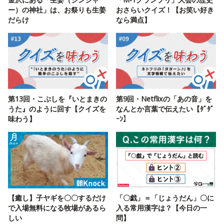
ー）の神社」は、お祭りも生姜
おさらいクイズ！【お笑い好き
だらけ
なら満点】
第13回・こぶしを『いとまきの
第9回・Netflixの「あの音」を
うた』のように回す【クイズを
なんとか言葉で伝えたい【ﾀﾞﾀﾞ
味わう】
ｰﾝ】
【癒し】子ヤギを〇〇するだけ
「〇戯」＝「じょうだん」〇に
で入場無料になる牧場があるら
入る常用漢字は？【今日の一
しい
問】