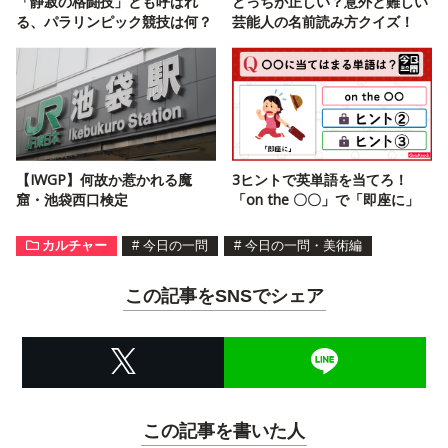
「静寂の格闘技」とも呼ばれ
どっちが正しい？意外と難しい
る、パラリンピック競技は何？
芸能人の名前読み方クイズ！
【IWGP】何故か惹かれる魔
3ヒントで英単語を当てろ！
窟・池袋西口検定
「on the 〇〇」で「即座に」
カルチャー
#
今日の一問
#
今日の一問・美術編
この記事をSNSでシェア
この記事を書いた人