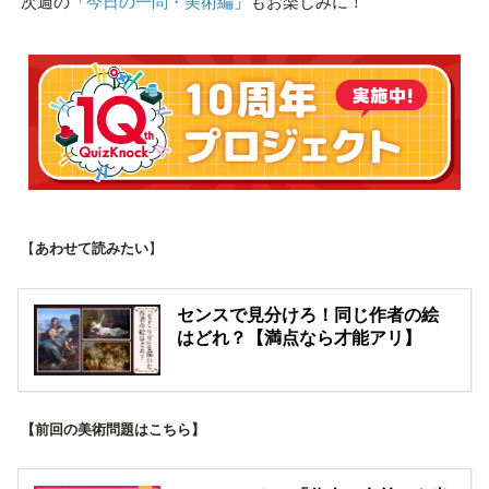
次週の「
今日の一問・美術編
」もお楽しみに！
【
あわせて読みたい
】
センスで見分けろ！同じ作者の絵
はどれ？【満点なら才能アリ】
【前回の美術問題はこちら】