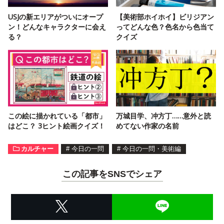
USJの新エリアがついにオープ
【美術部ホイホイ】ビリジアン
ン！どんなキャラクターに会え
ってどんな色？色名から色当て
る？
クイズ
この絵に描かれている「都市」
万城目学、冲方丁……意外と読
はどこ？ 3ヒント絵画クイズ！
めてない作家の名前
カルチャー
#
今日の一問
#
今日の一問・美術編
この記事をSNSでシェア