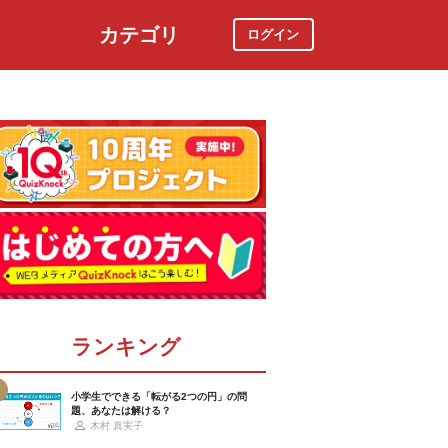
カテゴリ
ログイン
社会
スポーツ
時事ニュース
特集
ランキング
小学生でできる「転がる2つの円」の問
題、あなたは解ける？
木村 真実子