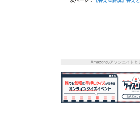
次ページ：
【答え＆解説】答え
Amazonのアソシエイ