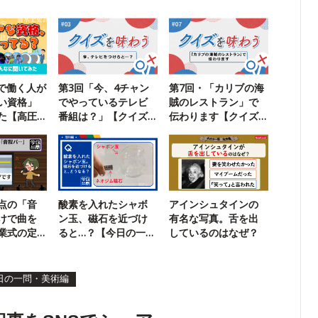
ckで働く人が
第3回「今、4チャン
第7回・「カリブの海
い資格」
でやっているテレビ
賊のレストラン」で
た【高圧
番組は？」【クイズ
伝わります【クイズ
安責任者
を味わう】
を味わう】
点の「音
酸素を入れたシャボ
アインシュタインの
けで曲を
ン玉、磁石を近づけ
有名な写真。舌を出
業式の定
ると…？【今日の一
しているのはなぜ？
問】
日の一問・美術編