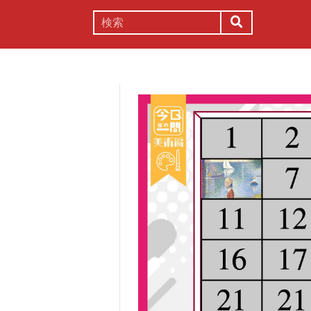
謎解き
コラム
常識
理系