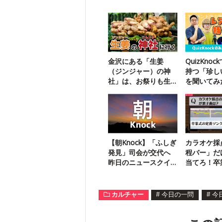
金沢にある「生姜
QuizKno
（ジンジャー）の神
持つ「珍し
社」は、お祭りも生
を聞いてみ
姜だらけ
ガス製造保
免状】
【朝Knock】「ふしぎ
カラオケ採
発見」司会が交代へ
程バー」だ
昨日のニュースクイ
当てろ！卒
ズ
番曲です
カルチャー
#
今日の一問
#
今