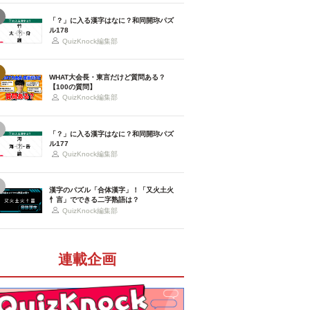
「？」に入る漢字はなに？和同開珎パズ
ル178
QuizKnock編集部
WHAT大会長・東言だけど質問ある？
【100の質問】
QuizKnock編集部
「？」に入る漢字はなに？和同開珎パズ
ル177
QuizKnock編集部
漢字のパズル「合体漢字」！「又火土火
忄言」でできる二字熟語は？
QuizKnock編集部
連載企画