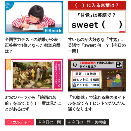
全国学力テストの結果が公表！
甘いものが大好きな「甘党」。
正答率で1位となった都道府県
英語で「sweet 何」？【今日の
は？
一問】
3つのパーツから「絵画の名
「10倍速」で流れる曲のタイト
前」を当てよう！一度は見たこ
ルを当てろ！ヒントでだんだん
とがあるはず
遅くなります
カルチャー
#
今日の一問
#
今日の一問・美術編