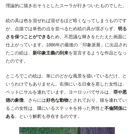
理論的に描き出そうとしたスーラが行きついたものでした。
絵の具は色を混ぜれば混ぜるほど暗くなってしまうものです
が、点描では単色の点を並べるため絵の具が混ざらず、
明る
さを保つことができる
ため、不思議な輝きをたたえた画面に
仕上がっています。1886年の最後の「印象派展」に出品され
たこの絵は、
新印象主義の到来
を宣言するような作品となっ
たのです。
ところでこの絵は、単にのどかな風景を描いているだけ、と
いうわけでもありません。右側にいる日傘を差した女性は、
ペットにサルを連れています。ヨーロッパでサルは、
罪や悪
徳の象徴
、さらには
好色な動物
とされており、猿を連れてい
るこの女性は、隣にいるステッキを持った男性と
不倫関係に
ある
、という解釈も存在するのです。