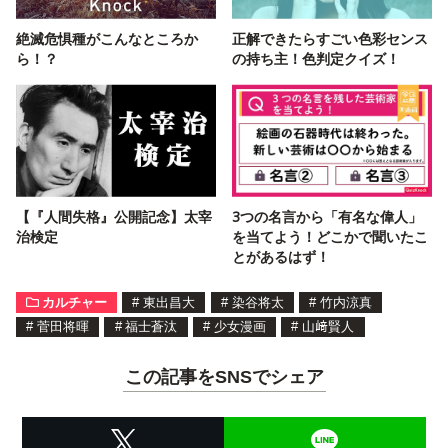
絶滅危惧種がこんなところか
正解できたらすごい色彩センス
ら！？
の持ち主！色判定クイズ！
【『人間失格』公開記念】太宰
3つの名言から「有名な偉人」
治検定
を当てよう！どこかで聞いたこ
とがあるはず！
カルチャー
#
東出昌大
#
染谷将太
#
竹内涼真
#
菅田将暉
#
福士蒼汰
#
少女漫画
#
山﨑賢人
この記事をSNSでシェア