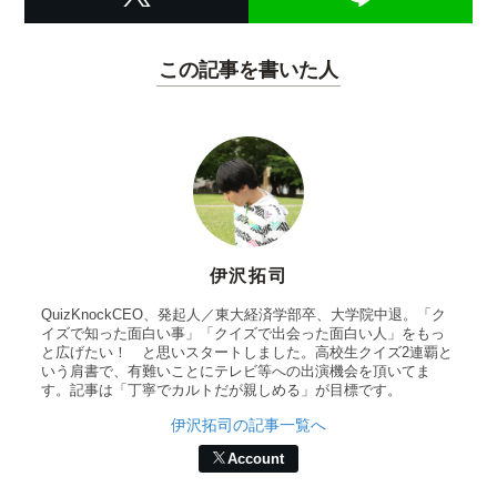
この記事を書いた人
伊沢拓司
QuizKnockCEO、発起人／東大経済学部卒、大学院中退。「ク
イズで知った面白い事」「クイズで出会った面白い人」をもっ
と広げたい！ と思いスタートしました。高校生クイズ2連覇と
いう肩書で、有難いことにテレビ等への出演機会を頂いてま
す。記事は「丁寧でカルトだが親しめる」が目標です。
伊沢拓司の記事一覧へ
Account