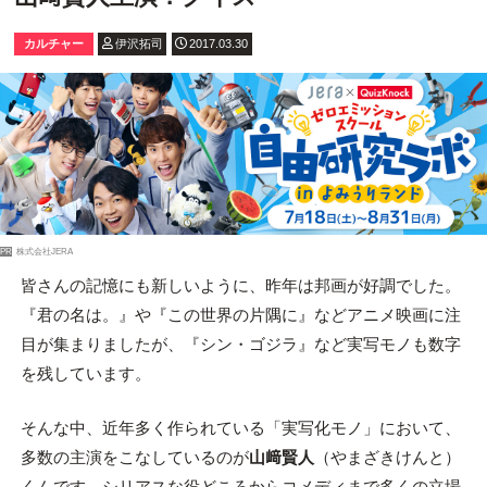
カルチャー
伊沢拓司
2017.03.30
PR
株式会社JERA
皆さんの記憶にも新しいように、昨年は邦画が好調でした。
『君の名は。』や『この世界の片隅に』などアニメ映画に注
目が集まりましたが、『シン・ゴジラ』など実写モノも数字
を残しています。
そんな中、近年多く作られている「実写化モノ」において、
多数の主演をこなしているのが
山﨑賢人
（やまざきけんと）
くんです。シリアスな役どころからコメディまで多くの立場