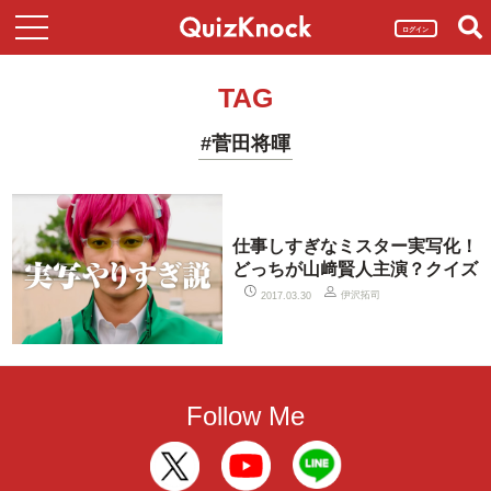
ログイン
TAG
#菅田将暉
仕事しすぎなミスター実写化！
どっちが山﨑賢人主演？クイズ
伊沢拓司
2017.03.30
Follow Me