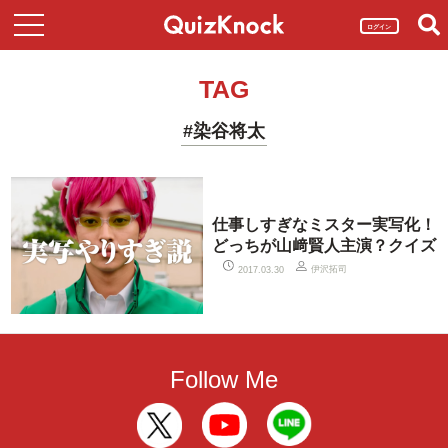
ログイン
TAG
#染谷将太
仕事しすぎなミスター実写化！
どっちが山﨑賢人主演？クイズ
伊沢拓司
2017.03.30
Follow Me