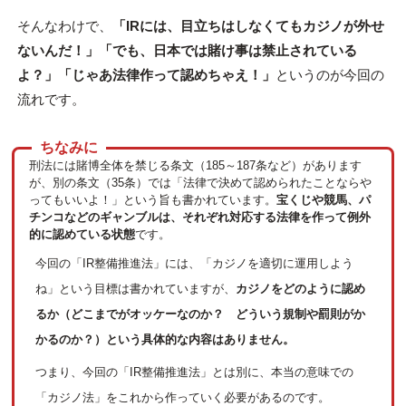
そんなわけで、
「IRには、目立ちはしなくてもカジノが外せ
ないんだ！」「でも、日本では賭け事は禁止されている
よ？」「じゃあ法律作って認めちゃえ！」
というのが今回の
流れです。
刑法には賭博全体を禁じる条文（185～187条など）があります
が、別の条文（35条）では「法律で決めて認められたことならや
ってもいいよ！」という旨も書かれています。
宝くじや競馬、パ
チンコなどのギャンブルは、それぞれ対応する法律を作って例外
的に認めている状態
です。
今回の「IR整備推進法」には、「カジノを適切に運用しよう
ね」という目標は書かれていますが、
カジノをどのように認め
るか（どこまでがオッケーなのか？ どういう規制や罰則がか
かるのか？）という具体的な内容はありません。
つまり、今回の「IR整備推進法」とは別に、本当の意味での
「カジノ法」をこれから作っていく必要があるのです。