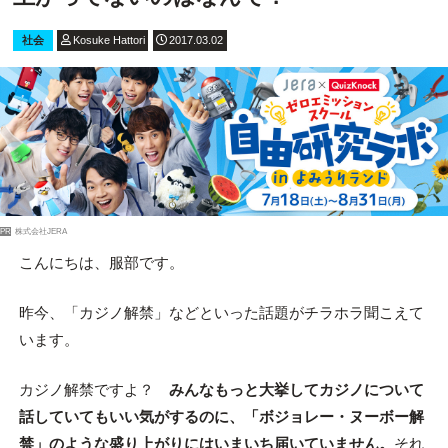
社会
Kosuke Hattori
2017.03.02
PR
株式会社JERA
こんにちは、服部です。
昨今、「カジノ解禁」などといった話題がチラホラ聞こえて
います。
カジノ解禁ですよ？
みんなもっと大挙してカジノについて
話していてもいい気がするのに、「ボジョレー・ヌーボー解
禁」のような盛り上がりにはいまいち届いていません。
それ