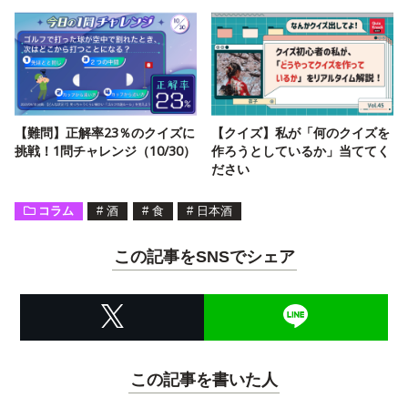
【難問】正解率23％のクイズに
【クイズ】私が「何のクイズを
挑戦！1問チャレンジ（10/30）
作ろうとしているか」当ててく
ださい
コラム
#
酒
#
食
#
日本酒
この記事をSNSでシェア
この記事を書いた人