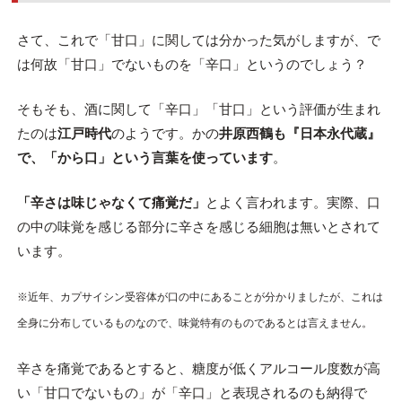
さて、これで「甘口」に関しては分かった気がしますが、で
は何故「甘口」でないものを「辛口」というのでしょう？
そもそも、酒に関して「辛口」「甘口」という評価が生まれ
たのは
江戸時代
のようです。かの
井原西鶴も『日本永代蔵』
で、「から口」という言葉を使っています
。
「辛さは味じゃなくて痛覚だ」
とよく言われます。実際、口
の中の味覚を感じる部分に辛さを感じる細胞は無いとされて
います。
※近年、カプサイシン受容体が口の中にあることが分かりましたが、これは
全身に分布しているものなので、味覚特有のものであるとは言えません。
辛さを痛覚であるとすると、糖度が低くアルコール度数が高
い「甘口でないもの」が「辛口」と表現されるのも納得で