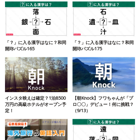
「？」に入る漢字はなに？和同
「？」に入る漢字はなに？和同
開珎パズル165
開珎パズル175
インスタ映えは確定？1泊8500
【朝Knock】フワちゃんが「プ
万円の高級ホテルがオープン予
ロ〇〇」デビュー！何に挑戦？
定！
（9/13）