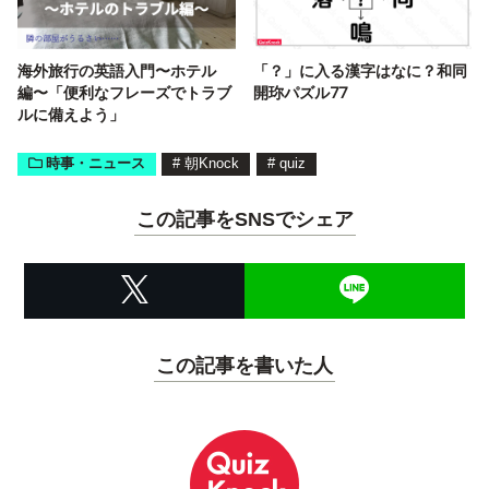
海外旅行の英語入門〜ホテル
「？」に入る漢字はなに？和同
編〜「便利なフレーズでトラブ
開珎パズル77
ルに備えよう」
時事・ニュース
#
朝Knock
#
quiz
この記事をSNSでシェア
この記事を書いた人