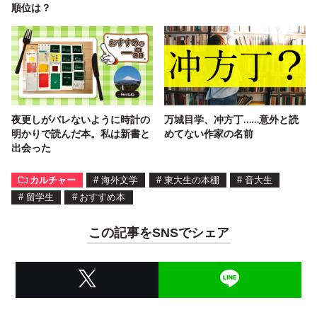
順位は？
夜更しがバレないように時計の
万城目学、冲方丁……意外と読
明かりで読んだ本。私は新書と
めてない作家の名前
出会った
カルチャー
#
海外文学
#
東大生の本棚
#
音大生
#
留学生
#
おすすめ本
この記事をSNSでシェア