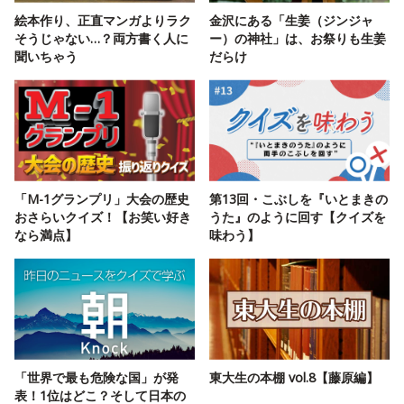
絵本作り、正直マンガよりラク
金沢にある「生姜（ジンジャ
そうじゃない…？両方書く人に
ー）の神社」は、お祭りも生姜
聞いちゃう
だらけ
「M-1グランプリ」大会の歴史
第13回・こぶしを『いとまきの
おさらいクイズ！【お笑い好き
うた』のように回す【クイズを
なら満点】
味わう】
「世界で最も危険な国」が発
東大生の本棚 vol.8【藤原編】
表！1位はどこ？そして日本の