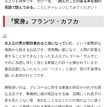
るよりも簡単です。ぜひ一度、
「読んだことのある本を別の
言語で読んでみる」
ことにチャレンジしてみてください！
『変身』フランツ・カフカ
主人公の男が朝目覚めると虫になっていた
、という衝撃的な
場面から始まるお話です。突然醜い姿になり、人間の言葉も
発することができなくなった主人公グレゴール・ザムザと、
それに当惑し冷たく当たる家族との日々が描かれています。
最近話題になったカミュの『ペスト』と並び、世の不条理を
描いた名作のひとつです。
興味深いのは、グレゴールに対する家族の対応がそれぞれ異
なる点です。事務的に彼の世話をする妹、悲嘆にくれ息子の
姿を見たくない母、哀れむこともなくただの虫のように扱う
父。そして最後に訪れる家族の心情の変化。決して明るいス