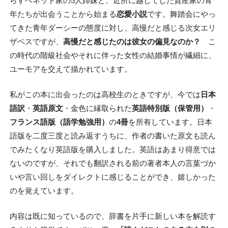
らすベネット家の5人姉妹と、近所に越してした資産家の青
年たちが出会うことから始まる
恋愛小説
です。舞踏会にやっ
てきた青年ダーシーの態度に対し、高慢だと感じる次女エリ
ザベスですが、
高慢だと感じたのは彼女の偏見なのか？
こ
の時代の階級社会やそれに伴った女性の結婚事情が繊細に、
ユーモアを交えて描かれています。
私がこの本に出会ったのは高校生のときですが、今では
日本
語訳
・
英語原文
・金色に縁取られた
英語特別版（保管用）
・
フランス語版（語学勉強用）
の
4冊
を所有しています。日本
語版を二度三度と読み返すうちに、作者の書いた原文も読ん
でみたくなり英語版を購入しました。英語はあまり得意では
ないのですが、それでも翻訳される前の著者本人の言葉づか
いや言い回しをダイレクトに感じることができ、嬉しかった
のを覚えています。
内容は既に知っているので、辞書を片手に新しい本を解読す