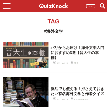
ログイン
TAG
#海外文学
パリからお届け！海外文学入門
におすすめ3選【音大生の本
棚】
望月
2021.02.25
就活でも使える！押さえておき
たい有名海外文学と作者クイズ
2017.02.12
Kosuke Hattori