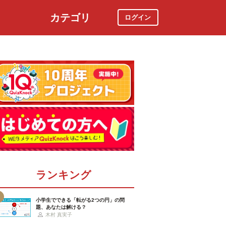
カテゴリ
ログイン
社会
スポーツ
時事ニュース
特集
ランキング
小学生でできる「転がる2つの円」の問
題、あなたは解ける？
木村 真実子