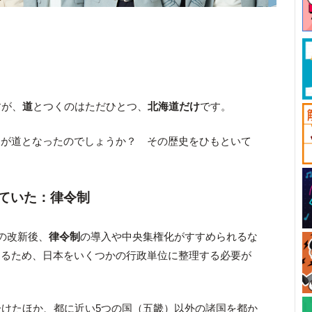
すが、
道
とつくのはただひとつ、
北海道だけ
です。
けが道となったのでしょうか？ その歴史をひもといて
ていた：律令制
化の改新後、
律令制
の導入や中央集権化がすすめられるな
するため、日本をいくつかの行政単位に整理する必要が
分けたほか、都に近い5つの国（五畿）以外の諸国を都か