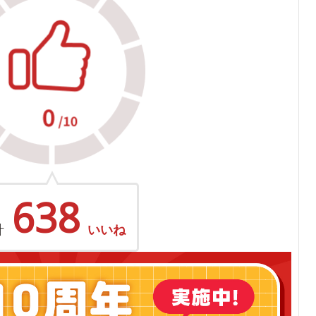
638
計
いいね