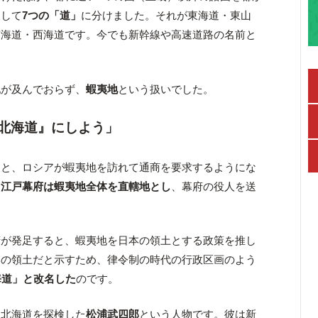
として
7つの「道」
に分けました。それが東海道・東山
南海道・西海道です。今でも新幹線や高速道路の名前と
配が及んでおらず、
蝦夷地
という扱いでした。
北海道』にしよう」
ると、ロシアが蝦夷地を訪れて通商を要求するようにな
、
江戸幕府は蝦夷地全体を直轄地とし
、幕府の役人を送
府が発足すると、蝦夷地を日本の領土とする政策を推し
本の領土だと示すため、律令制の時代の行政区画のよう
海道」と改名した
のです。
に北海道を探検した
松浦武四郎
という人物です。彼は新