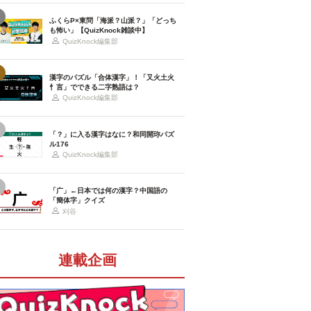
ふくらP×東問「海派？山派？」「どっち
も怖い」【QuizKnock雑談中】
QuizKnock編集部
漢字のパズル「合体漢字」！「又火土火
忄言」でできる二字熟語は？
QuizKnock編集部
「？」に入る漢字はなに？和同開珎パズ
ル176
QuizKnock編集部
「广」←日本では何の漢字？中国語の
「簡体字」クイズ
刈谷
連載企画