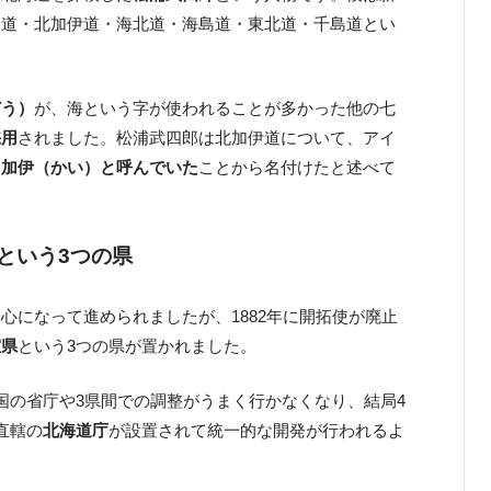
見道・北加伊道・海北道・海島道・東北道・千島道とい
どう）
が、海という字が使われることが多かった他の七
採用
されました。松浦武四郎は北加伊道について、アイ
を加伊（かい）と呼んでいた
ことから名付けたと述べて
という3つの県
心になって進められましたが、1882年に開拓使が廃止
室県
という3つの県が置かれました。
国の省庁や3県間での調整がうまく行かなくなり、結局4
直轄の
北海道庁
が設置されて統一的な開発が行われるよ