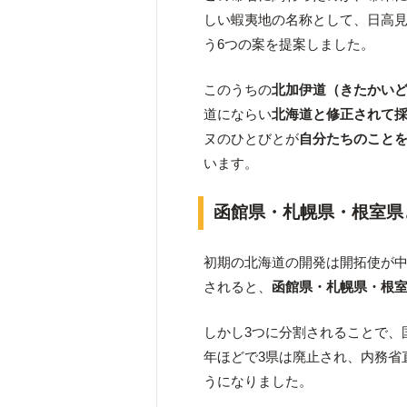
しい蝦夷地の名称として、日高
う6つの案を提案しました。
このうちの
北加伊道（きたかい
道にならい
北海道と修正されて
ヌのひとびとが
自分たちのこと
います。
函館県・札幌県・根室県
初期の北海道の開発は開拓使が中
されると、
函館県・札幌県・根
しかし3つに分割されることで、
年ほどで3県は廃止され、内務省
うになりました。