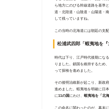
ら地方にのびる幹線道路を基準
道・北陸道・山陰道・山陽道・
して残っていますね。
この当時の北海道には朝廷の支
松浦武四郎「蝦夷地を『
時代は下り、江戸時代後期にな
りました。鎖国を維持するため
って探検を進めました。
その後明治維新が起こり、新政
進めました。蝦夷地を明確に日
に
11の国
にわけ、
蝦夷地を「北
この命名に関わったのが、幕末