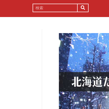
謎解き
コラム
常識
理系