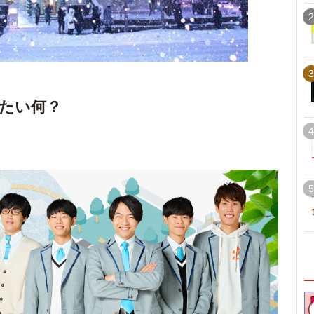
2
3
たい何？
4
5