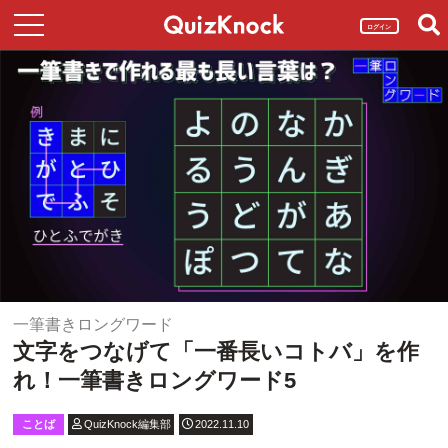
ログイン
一筆書きロングワード
文字をつなげて「一番長いコトバ」を作
れ！一筆書きロングワード5
ことば
QuizKnock編集部
2022.11.10