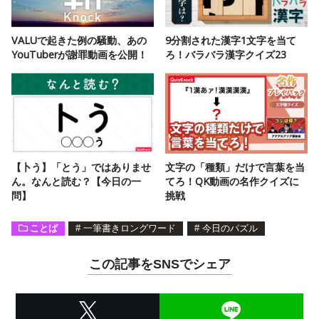
VALUで起きた例の騒動、あの
9分割された漢字1文字を当て
YouTuberが謝罪動画を公開！
ろ！バラバラ漢字クイズ23
【卜う】「とう」ではありませ
文字の「種類」だけで言葉を当
ん。なんと読む？【今日の一
てろ！QK動画の名作クイズに
問】
挑戦
ことば
#
一筆書きロングワード
#
今日のパズル
この記事をSNSでシェア