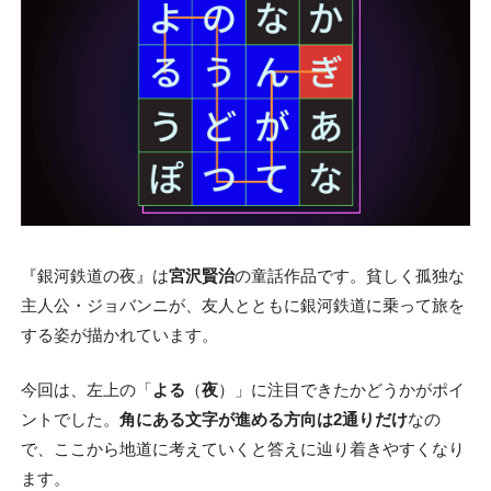
『銀河鉄道の夜』は
宮沢賢治
の童話作品です。貧しく孤独な
主人公・ジョバンニが、友人とともに銀河鉄道に乗って旅を
する姿が描かれています。
今回は、左上の「
よる
（
夜
）」に注目できたかどうかがポイ
ントでした。
角にある文字が進める方向は2通りだけ
なの
で、ここから地道に考えていくと答えに辿り着きやすくなり
ます。