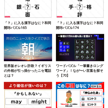
「？」に入る漢字はなに？和同
「？」に入る漢字はなに？和同
開珎パズル165
開珎パズル174
世界版オレオレ詐欺？イギリス
ワードパズル「一筆書きロング
の外相が引っ掛かったニセ電話
ワード」！なが〜い言葉を探そ
とは？
う【70】