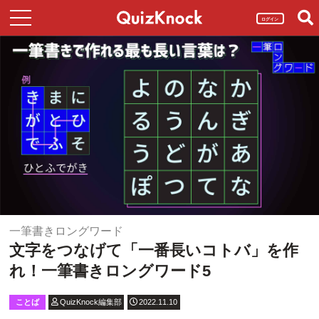
ログイン
一筆書きロングワード
文字をつなげて「一番長いコトバ」を作
れ！一筆書きロングワード5
ことば
QuizKnock編集部
2022.11.10