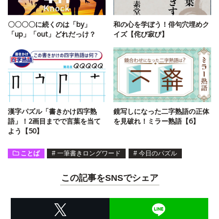
〇〇〇〇に続くのは「by」
和の心を学ぼう！俳句穴埋めク
「up」「out」どれだっけ？
イズ【侘び寂び】
漢字パズル「書きかけ四字熟
鏡写しになった二字熟語の正体
語」！2画目までで言葉を当て
を見破れ！ミラー熟語【6】
よう【50】
ことば
#
一筆書きロングワード
#
今日のパズル
この記事をSNSでシェア