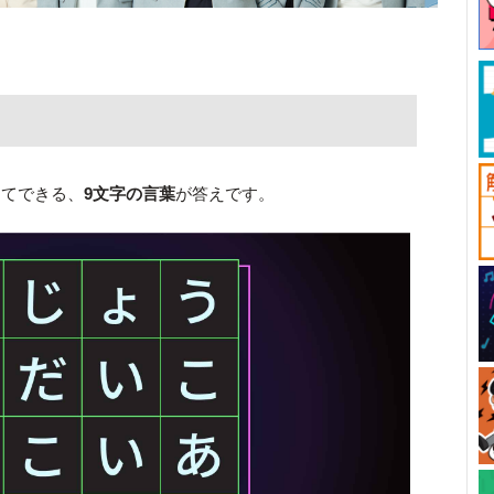
してできる、
9文字の言葉
が答えです。