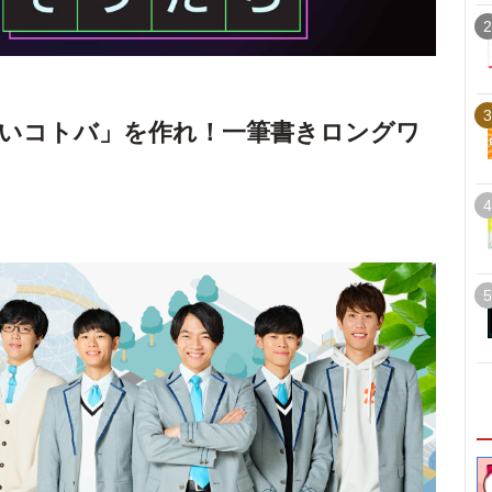
2
3
いコトバ」を作れ！一筆書きロングワ
4
5