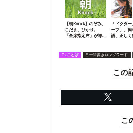
【朝Knock】のぞみ、
「ドクター
こだま、ひかり。
ーブ」、簡
「全席指定席」が導
語、正しく
入されるのは？
ことば
#
一筆書きロングワード
この
こ