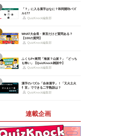
「？」に入る漢字はなに？和同開珎パズ
ル177
QuizKnock編集部
WHAT大会長・東言だけど質問ある？
【100の質問】
QuizKnock編集部
ふくらP×東問「海派？山派？」「どっち
も怖い」【QuizKnock雑談中】
QuizKnock編集部
漢字のパズル「合体漢字」！「又火土火
忄言」でできる二字熟語は？
QuizKnock編集部
連載企画