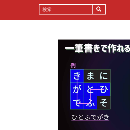
謎解き
コラム
常識
理系