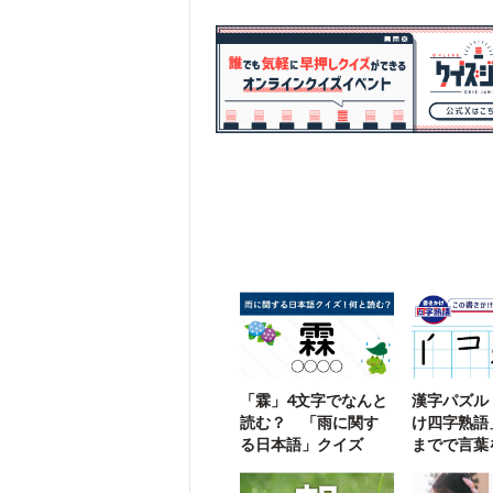
「霖」4文字でなんと
漢字パズル
読む？ 「雨に関す
け四字熟語
る日本語」クイズ
までで言葉
う【110】