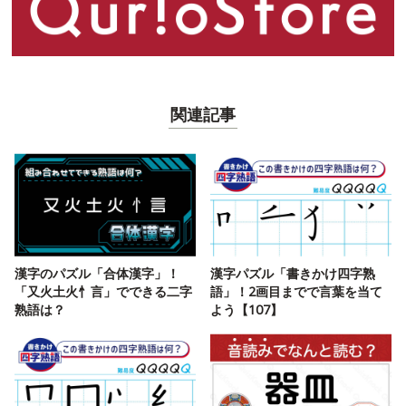
関連記事
漢字のパズル「合体漢字」！
漢字パズル「書きかけ四字熟
「又火土火忄言」でできる二字
語」！2画目までで言葉を当て
熟語は？
よう【107】