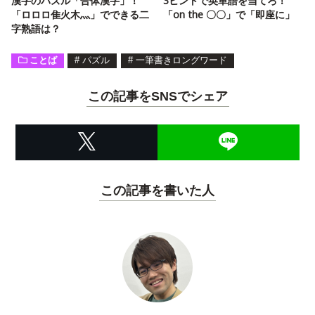
漢字のパズル「合体漢字」！
3ヒントで英単語を当てろ！
「ロロロ隹火木灬」でできる二
「on the 〇〇」で「即座に」
字熟語は？
ことば
#
パズル
#
一筆書きロングワード
この記事をSNSでシェア
この記事を書いた人