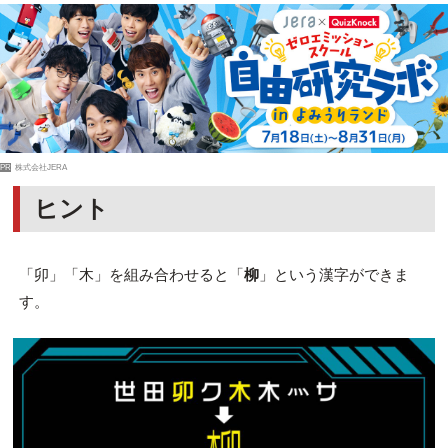
PR
株式会社JERA
ヒント
「卯」「木」を組み合わせると「
柳
」という漢字ができま
す。