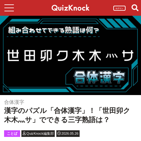
ログイン
合体漢字
漢字のパズル「合体漢字」！「世田卯ク
木木灬サ」でできる三字熟語は？
ことば
QuizKnock編集部
2026.05.26