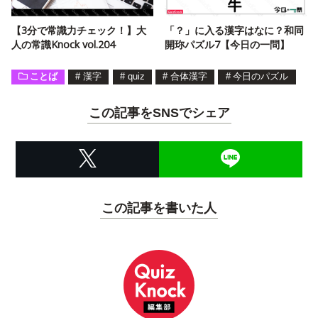
【3分で常識力チェック！】大
「？」に入る漢字はなに？和同
人の常識Knock vol.204
開珎パズル7【今日の一問】
ことば
#
漢字
#
quiz
#
合体漢字
#
今日のパズル
この記事をSNSでシェア
この記事を書いた人