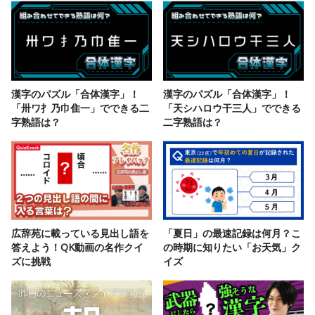
漢字のパズル「合体漢字」！
漢字のパズル「合体漢字」！
「卅ワ扌乃巾隹一」でできる二
「天シハロウ干三人」でできる
字熟語は？
二字熟語は？
広辞苑に載っている見出し語を
「夏日」の最速記録は何月？こ
答えよう！QK動画の名作クイ
の時期に知りたい「お天気」ク
ズに挑戦
イズ