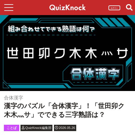
ログイン
合体漢字
漢字のパズル「合体漢字」！「世田卯ク
木木灬サ」でできる三字熟語は？
ことば
QuizKnock編集部
2026.05.26