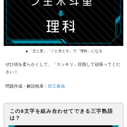
▲「王と里」「ノと木と斗」で「理科」になる
ぜひ頭を柔らかくして、「スッキリ」目指して頑張ってくだ
さい！
問題作成・解説執筆：
田又春哉
この8文字を組み合わせてできる三字熟語
は？