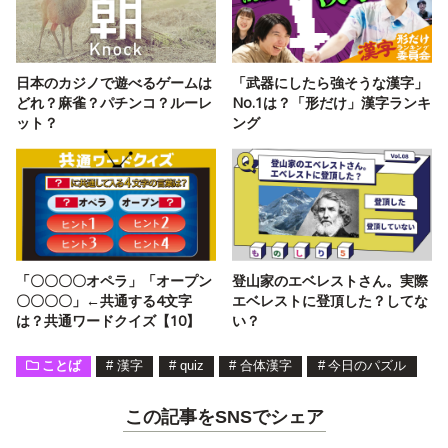
日本のカジノで遊べるゲームは
「武器にしたら強そうな漢字」
どれ？麻雀？パチンコ？ルーレ
No.1は？「形だけ」漢字ランキ
ット？
ング
「〇〇〇〇オペラ」「オープン
登山家のエベレストさん。実際
〇〇〇〇」←共通する4文字
エベレストに登頂した？してな
は？共通ワードクイズ【10】
い？
ことば
#
漢字
#
quiz
#
合体漢字
#
今日のパズル
この記事をSNSでシェア