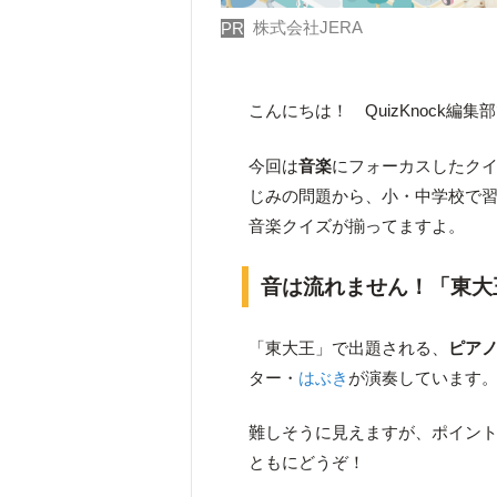
株式会社JERA
PR
こんにちは！ QuizKnock編集
今回は
音楽
にフォーカスしたク
じみの問題から、小・中学校で
音楽クイズが揃ってますよ。
音は流れません！「東大
「東大王」で出題される、
ピア
ター・
はぶき
が演奏しています
難しそうに見えますが、ポイン
ともにどうぞ！