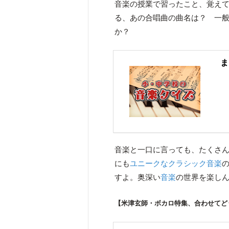
音楽の授業で習ったこと、覚え
る、あの合唱曲の曲名は？ 一
か？
ま
音楽と一口に言っても、たくさんの
にも
ユニークなクラシック音楽
すよ。奥深い
音楽
の世界を楽し
【米津玄師・ボカロ特集、合わせてど