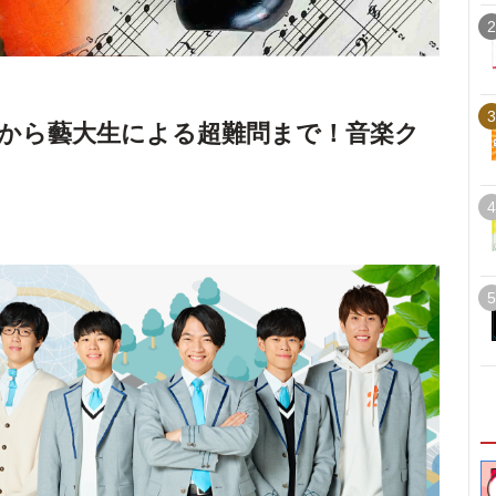
2
3
」から藝大生による超難問まで！音楽ク
4
5