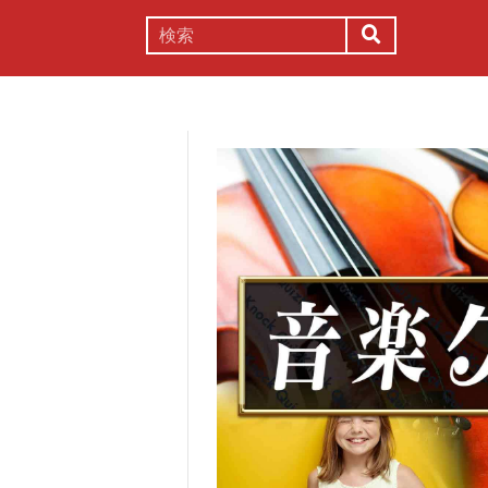
謎解き
コラム
常識
理系