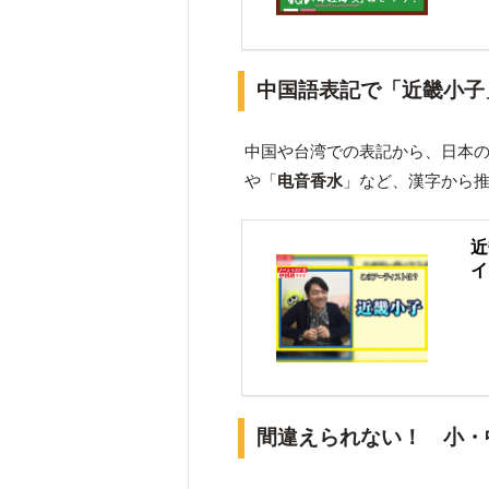
中国語表記で「近畿小子
中国や台湾での表記から、日本
や「
电音香水
」など、漢字から
近
イ
間違えられない！ 小・