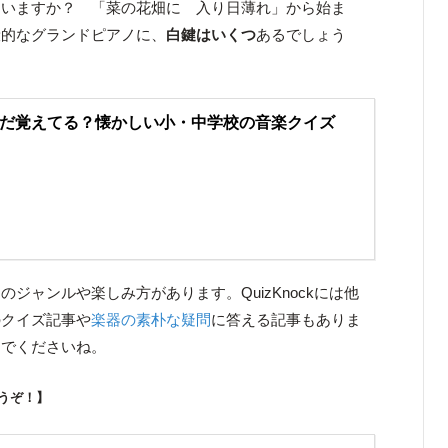
ていますか？ 「菜の花畑に 入り日薄れ」から始ま
般的なグランドピアノに、
白鍵はいくつ
あるでしょう
だ覚えてる？懐かしい小・中学校の音楽クイズ
ジャンルや楽しみ方があります。QuizKnockには他
のクイズ記事や
楽器の素朴な疑問
に答える記事もありま
んでくださいね。
うぞ！】