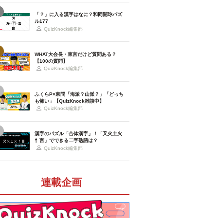
「？」に入る漢字はなに？和同開珎パズ
ル177
QuizKnock編集部
WHAT大会長・東言だけど質問ある？
【100の質問】
QuizKnock編集部
ふくらP×東問「海派？山派？」「どっち
も怖い」【QuizKnock雑談中】
QuizKnock編集部
漢字のパズル「合体漢字」！「又火土火
忄言」でできる二字熟語は？
QuizKnock編集部
連載企画