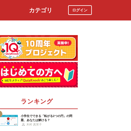
カテゴリ
ログイン
社会
スポーツ
時事ニュース
特集
ランキング
小学生でできる「転がる2つの円」の問
題、あなたは解ける？
木村 真実子