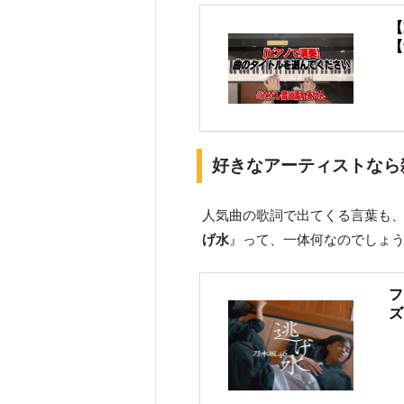
【
【
好きなアーティストなら
人気曲の歌詞で出てくる言葉も、
げ水
』って、一体何なのでしょ
フ
ズ