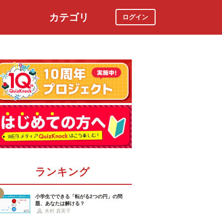
カテゴリ
ログイン
社会
スポーツ
時事ニュース
特集
ランキング
小学生でできる「転がる2つの円」の問
題、あなたは解ける？
木村 真実子