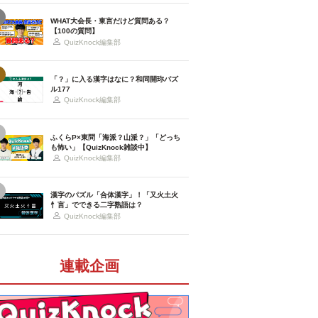
WHAT大会長・東言だけど質問ある？
【100の質問】
QuizKnock編集部
「？」に入る漢字はなに？和同開珎パズ
ル177
QuizKnock編集部
ふくらP×東問「海派？山派？」「どっち
も怖い」【QuizKnock雑談中】
QuizKnock編集部
漢字のパズル「合体漢字」！「又火土火
忄言」でできる二字熟語は？
QuizKnock編集部
連載企画