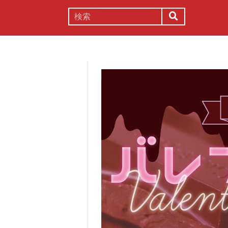
謎解き
コラム
常識
理系