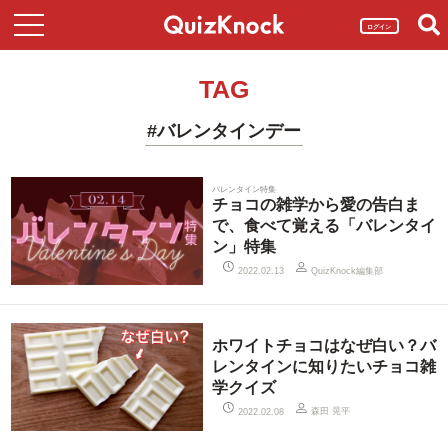
ログイン
TAG
#バレンタインデー
バレンタイン特集
チョコの雑学から愛の告白ま
で、食べて覚える「バレンタイ
ン」特集
QuizKnock編集部
2022.02.13
ホワイトチョコはなぜ白い？バ
レンタインに知りたいチョコ雑
学クイズ
森田 晃平
2022.02.08