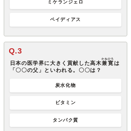
ミケランジェロ
ペイディアス
Q.3
かねひろ
日本の医学界に大きく貢献した高木
兼寛
は
「〇〇の父」といわれる。〇〇は？
炭水化物
ビタミン
タンパク質