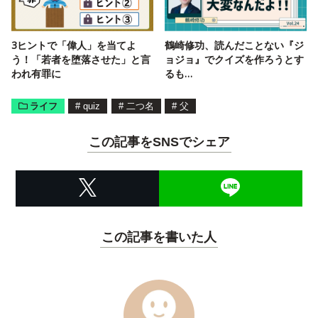
3ヒントで「偉人」を当てよ
鶴崎修功、読んだことない『ジ
う！「若者を堕落させた」と言
ョジョ』でクイズを作ろうとす
われ有罪に
るも…
ライフ
#
quiz
#
二つ名
#
父
この記事をSNSでシェア
この記事を書いた人