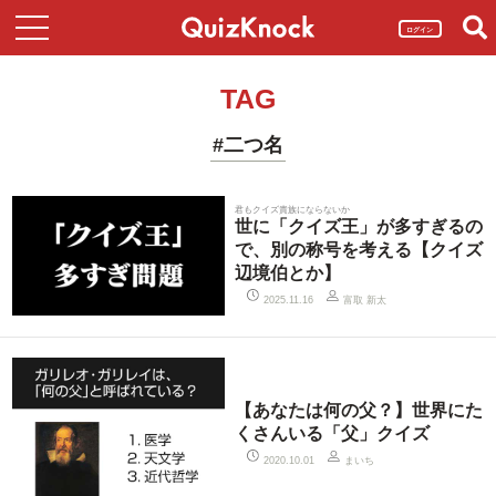
ログイン
TAG
#二つ名
君もクイズ貴族にならないか
世に「クイズ王」が多すぎるの
で、別の称号を考える【クイズ
辺境伯とか】
富取 新太
2025.11.16
【あなたは何の父？】世界にた
くさんいる「父」クイズ
まいち
2020.10.01