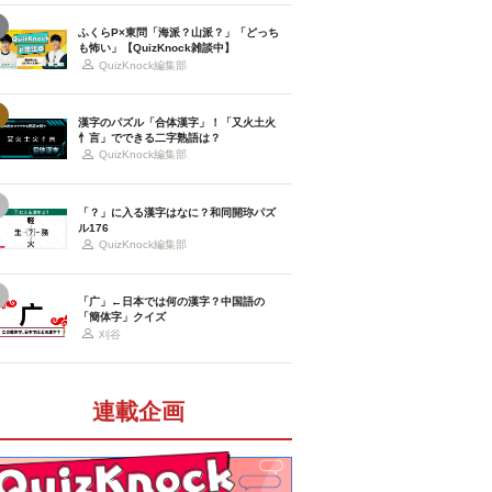
ふくらP×東問「海派？山派？」「どっち
も怖い」【QuizKnock雑談中】
QuizKnock編集部
漢字のパズル「合体漢字」！「又火土火
忄言」でできる二字熟語は？
QuizKnock編集部
「？」に入る漢字はなに？和同開珎パズ
ル176
QuizKnock編集部
「广」←日本では何の漢字？中国語の
「簡体字」クイズ
刈谷
連載企画