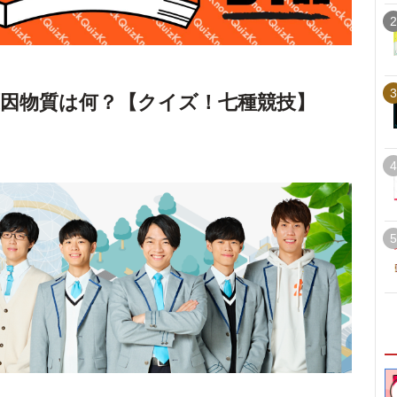
2
3
因物質は何？【クイズ！七種競技】
4
5