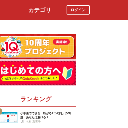
カテゴリ
ログイン
社会
スポーツ
時事ニュース
特集
ランキング
小学生でできる「転がる2つの円」の問
題、あなたは解ける？
木村 真実子