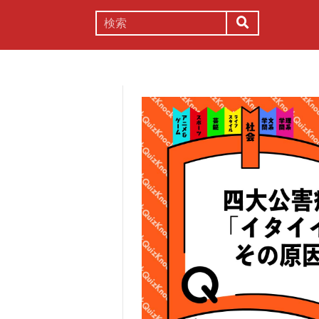
謎解き
コラム
常識
理系