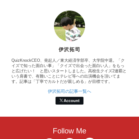
伊沢拓司
QuizKnockCEO、発起人／東大経済学部卒、大学院中退。「ク
イズで知った面白い事」「クイズで出会った面白い人」をもっ
と広げたい！ と思いスタートしました。高校生クイズ2連覇と
いう肩書で、有難いことにテレビ等への出演機会を頂いてま
す。記事は「丁寧でカルトだが親しめる」が目標です。
伊沢拓司の記事一覧へ
Account
Follow Me