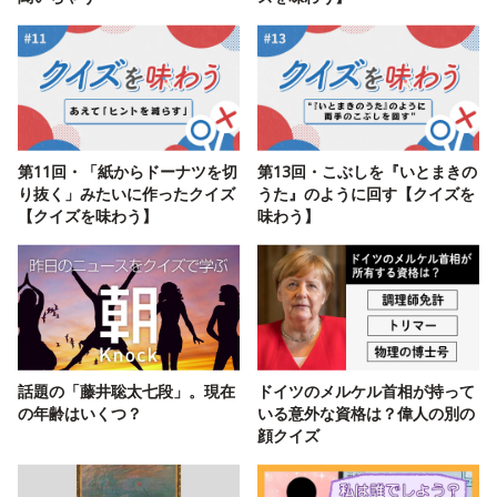
第11回・「紙からドーナツを切
第13回・こぶしを『いとまきの
り抜く」みたいに作ったクイズ
うた』のように回す【クイズを
【クイズを味わう】
味わう】
話題の「藤井聡太七段」。現在
ドイツのメルケル首相が持って
の年齢はいくつ？
いる意外な資格は？偉人の別の
顔クイズ