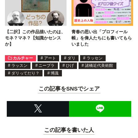
【二択】この作品描いたのは、
青春の思い出「プロフィール
モネ？マネ？【知識かセンス
帳」を偉人たちにも書いてもら
か】
いました
カルチャー
#
アート
#
ダリ
#
ラッセン
#
ラッスン
#
ニーブラ
#
ひげ
#
諸橋近代美術館
#
ダリってだり？
#
博識
この記事をSNSでシェア
この記事を書いた人