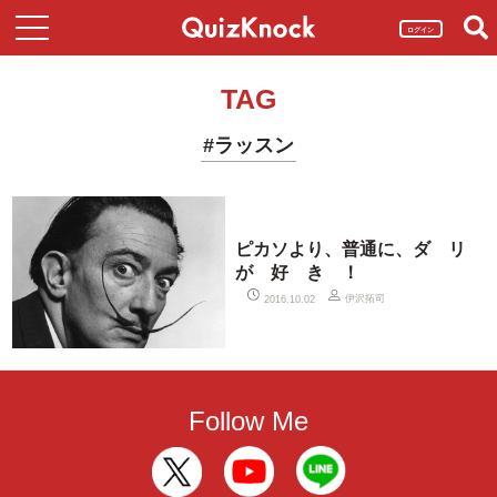
ログイン
TAG
#ラッスン
ピカソより、普通に、ダ リ
が 好 き ！
伊沢拓司
2016.10.02
Follow Me