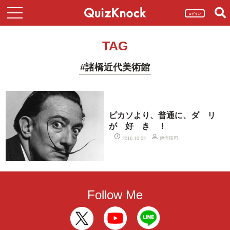
ログイン
TAG
#諸橋近代美術館
ピカソより、普通に、ダ リ
が 好 き ！
伊沢拓司
2016.10.02
Follow Me