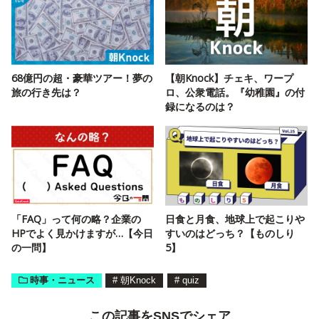
68億円の超・豪華ツアー！夢の
【朝Knock】チェキ、ワープ
旅の行き先は？
ロ、公衆電話。『幼稚園』の付
録になるのは？
「FAQ」って何の略？企業の
日食と月食、地球上で起こりや
HPでよく見かけますが…【今日
すいのはどっち？【ものしり
の一問】
5】
時事・ニュース
#
朝Knock
#
quiz
この記事をSNSでシェア