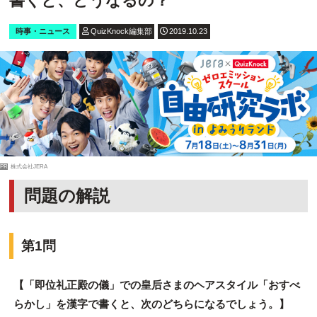
書くと、どうなるの？
時事・ニュース
QuizKnock編集部
2019.10.23
PR
株式会社JERA
問題の解説
第1問
【「即位礼正殿の儀」での皇后さまのヘアスタイル「おすべ
らかし」を漢字で書くと、次のどちらになるでしょう。】