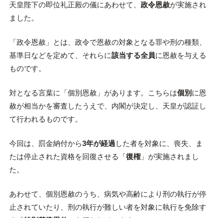
天皇陛下の即位礼正殿の儀にあわせて、
政令恩赦
が実施され
ました。
「政令恩赦」とは、政令で恩赦の対象となる罪や刑の種類、
基準日などを定めて、それらに
該当する全員
に恩赦を与える
ものです。
対となる言葉に「個別恩赦」があります。こちらは
個別
に恩
赦が相当かを審査したうえで、内閣が決定し、天皇が認証し
て行われるものです。
今回は、罰金納付から
3年が経過
した者を対象に、喪失、ま
たは停止された資格を回復させる「
復権
」が実施されまし
た。
あわせて、個別恩赦のうち、病気や高齢により刑の執行が停
止されていたり、刑の執行が難しい者を対象に執行を免除す