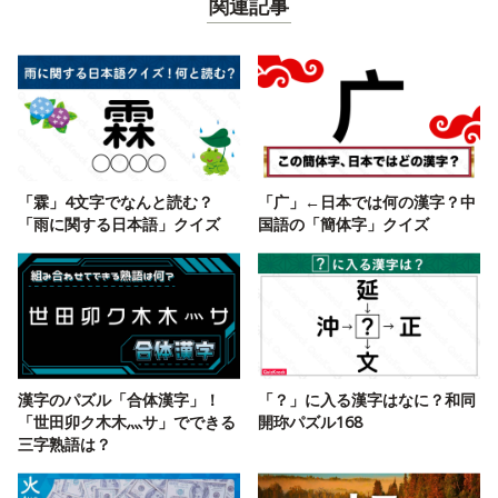
関連記事
「霖」4文字でなんと読む？
「广」←日本では何の漢字？中
「雨に関する日本語」クイズ
国語の「簡体字」クイズ
漢字のパズル「合体漢字」！
「？」に入る漢字はなに？和同
「世田卯ク木木灬サ」でできる
開珎パズル168
三字熟語は？