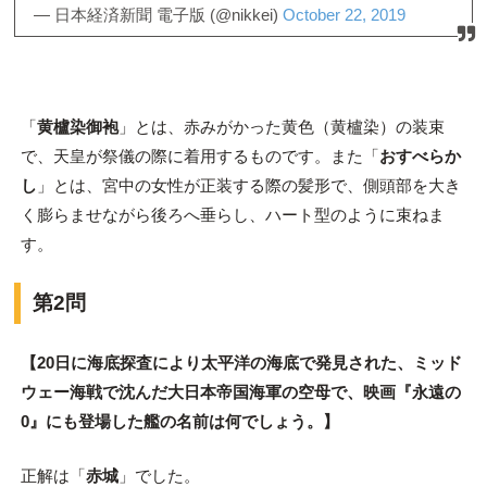
— 日本経済新聞 電子版 (@nikkei)
October 22, 2019
「
黄櫨染御袍
」とは、赤みがかった黄色（黄櫨染）の装束
で、天皇が祭儀の際に着用するものです。また「
おすべらか
し
」とは、宮中の女性が正装する際の髪形で、側頭部を大き
く膨らませながら後ろへ垂らし、ハート型のように束ねま
す。
第2問
【20日に海底探査により太平洋の海底で発見された、ミッド
ウェー海戦で沈んだ大日本帝国海軍の空母で、映画『永遠の
0』にも登場した艦の名前は何でしょう。】
正解は「
赤城
」でした。