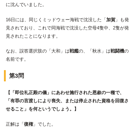
に沈んでいました。
16日には、同じくミッドウェー海戦で沈没した「
加賀
」も発
見されており、これで同海戦で沈没した空母4隻中、2隻が発
見されたことになります。
なお、誤答選択肢の「大和」は
戦艦
の、「秋水」は
戦闘機
の
名前です。
第3問
【「即位礼正殿の儀」にあわせ施行された恩赦の一種で、
「有罪の言渡しにより喪失、または停止された資格を回復さ
せること」を何というでしょう。】
正解は「
復権
」でした。