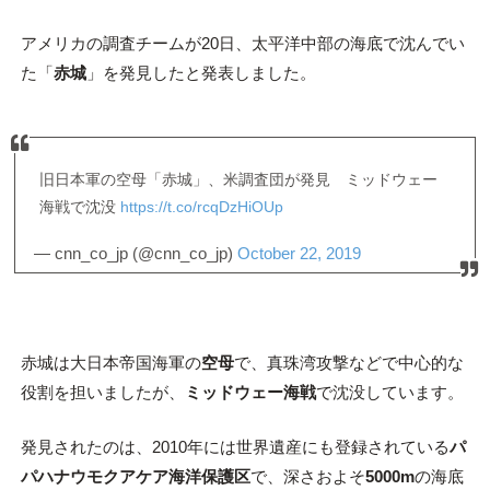
アメリカの調査チームが20日、太平洋中部の海底で沈んでい
た「
赤城
」を発見したと発表しました。
旧日本軍の空母「赤城」、米調査団が発見 ミッドウェー
海戦で沈没
https://t.co/rcqDzHiOUp
— cnn_co_jp (@cnn_co_jp)
October 22, 2019
赤城は大日本帝国海軍の
空母
で、真珠湾攻撃などで中心的な
役割を担いましたが、
ミッドウェー海戦
で沈没しています。
発見されたのは、2010年には世界遺産にも登録されている
パ
パハナウモクアケア海洋保護区
で、深さおよそ
5000m
の海底