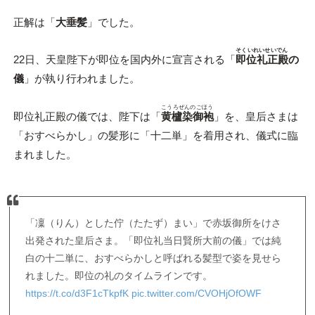
正解は「
大垂髪
」でした。
そくいれいせいでん
22日、天皇陛下が即位を国内外に宣言される「
即位礼正殿
の
儀
」が執り行われました。
こうろぜんのごほう
即位礼正殿の儀では、陛下は「
黄櫨染御袍
」を、皇后さまは
「おすべらかし」の髪形に「十二単」を着用され、儀式に臨
まれました。
「凜（りん）とした佇（たたず）まい」で赤坂御所をけさ
出発された皇后さま。「即位礼当日賢所大前の儀」では純
白の十二単に、おすべらかしと呼ばれる髪型で姿を見せら
れました。即位の礼のタイムラインです。
https://t.co/d3F1cTkpfK
pic.twitter.com/CVOHjOfOWF