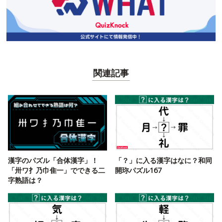
関連記事
漢字のパズル「合体漢字」！
「？」に入る漢字はなに？和同
「卅ワ扌乃巾隹一」でできる二
開珎パズル167
字熟語は？