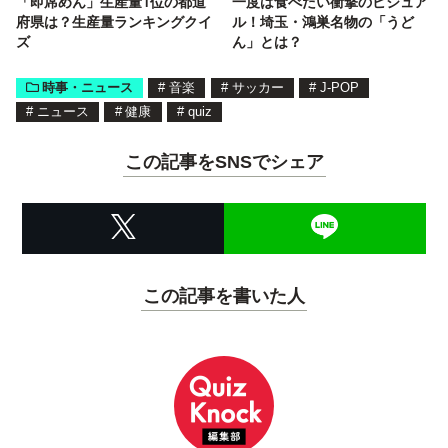
「即席めん」生産量1位の都道
一度は食べたい衝撃のビジュア
府県は？生産量ランキングクイ
ル！埼玉・鴻巣名物の「うど
ズ
ん」とは？
時事・ニュース
#
音楽
#
サッカー
#
J-POP
#
ニュース
#
健康
#
quiz
この記事をSNSでシェア
この記事を書いた人