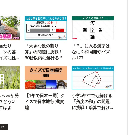
当たり
「大きな数の割り
「？」に入る漢字は
コンの基
算」の問題に挑戦！
なに？和同開珎パズ
イズに挑
30秒以内に解ける？
ル177
い○○○が発
【1年で日本一周】ク
小学5年生でも解ける
？どうい
イズで日本旅行 滋賀
「角度の和」の問題
てばよ
編
に挑戦！暗算で解け
たらスゴい
uiz