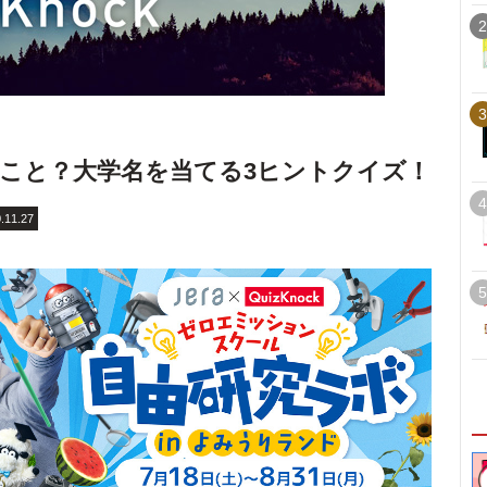
2
3
こと？大学名を当てる3ヒントクイズ！
4
.11.27
5