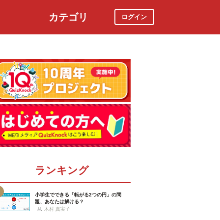
カテゴリ
ログイン
社会
スポーツ
時事ニュース
特集
ランキング
小学生でできる「転がる2つの円」の問
題、あなたは解ける？
木村 真実子