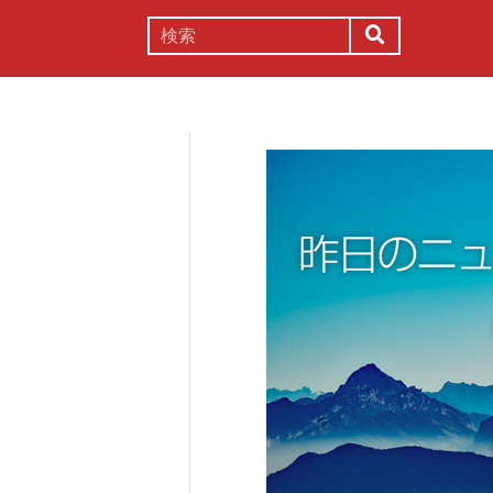
謎解き
コラム
常識
理系