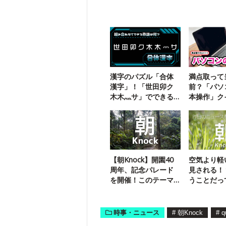
漢字のパズル「合体
満点取って
漢字」！「世田卯ク
前？「パソ
木木灬サ」でできる
本操作」ク
三字熟語は？
戦！
【朝Knock】開園40
空気より軽
周年、記念パレード
見される！
を開催！このテーマ
うことだっ
パークは？
時事・ニュース
#
朝Knock
#
q