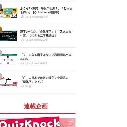
ふくらP×東問「海派？山派？」「どっち
も怖い」【QuizKnock雑談中】
QuizKnock編集部
漢字のパズル「合体漢字」！「又火土火
忄言」でできる二字熟語は？
QuizKnock編集部
「？」に入る漢字はなに？和同開珎パズ
ル176
QuizKnock編集部
「广」←日本では何の漢字？中国語の
「簡体字」クイズ
刈谷
連載企画