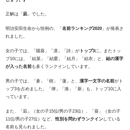
正解は「
凪
」でした。
明治安田生命から恒例の、「
名前ランキング2020
」が発表さ
れました。
女の子では、「陽葵」「凛」「詩」が
トップ3
に。またトッ
プ10には、「結菜」「結愛」「結月」「結衣」と、
結の漢字
が入った名前
も多くランクインしています。
男の子では、「蒼」「樹」「蓮」と、
漢字一文字の名前
がト
ップ3を占めました。「律」「湊」「新」も、トップ10に入
っています。
また、「凪」（女の子15位/男の子23位）、「葵」（女の子
11位/男の子27位）など、
性別を問わずランクイン
している
名前も見られました。