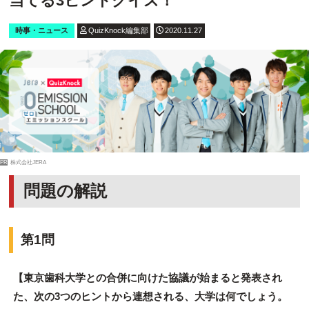
当てる3ヒントクイズ！
時事・ニュース
QuizKnock編集部
2020.11.27
PR
株式会社JERA
問題の解説
第1問
【東京歯科大学との合併に向けた協議が始まると発表され
た、次の3つのヒントから連想される、大学は何でしょう。