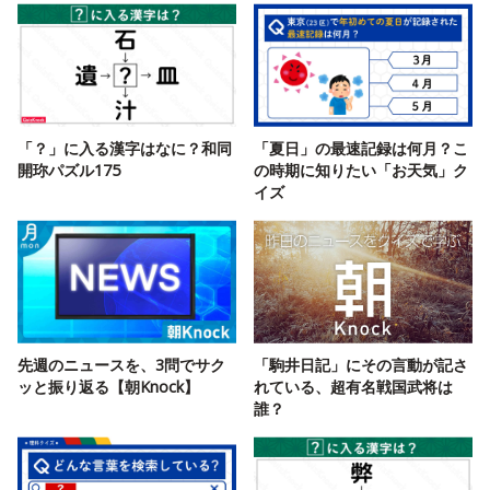
「？」に入る漢字はなに？和同
「夏日」の最速記録は何月？こ
開珎パズル175
の時期に知りたい「お天気」ク
イズ
先週のニュースを、3問でサク
「駒井日記」にその言動が記さ
ッと振り返る【朝Knock】
れている、超有名戦国武将は
誰？