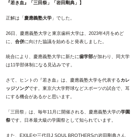
『若き血』「三田祭」「岩田剛典」】
正解は「
慶應義塾大学
」でした。
26日、慶應義塾大学と東京歯科大学は、2023年4月をめど
に、
合併
に向けた協議を始めると発表しました。
統合により、慶應義塾大学に新たに
歯学部
が加わり、同大学
は11学部体制になる見込みです。
さて、ヒントの『若き血』は、慶應義塾大学を代表する
カレ
ッジソング
です。東京六大学野球などスポーツの試合で、耳
にする機会があるかと思います。
「三田祭」は、毎年11月に開催される、慶應義塾大学の
学園
祭
です。日本最大級の学園祭として知られています。
また、EXILEや三代目J SOUL BROTHERSの岩田剛典さん