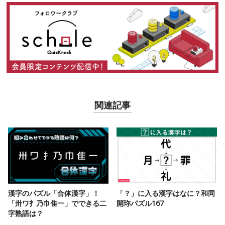
関連記事
漢字のパズル「合体漢字」！
「？」に入る漢字はなに？和同
「卅ワ扌乃巾隹一」でできる二
開珎パズル167
字熟語は？