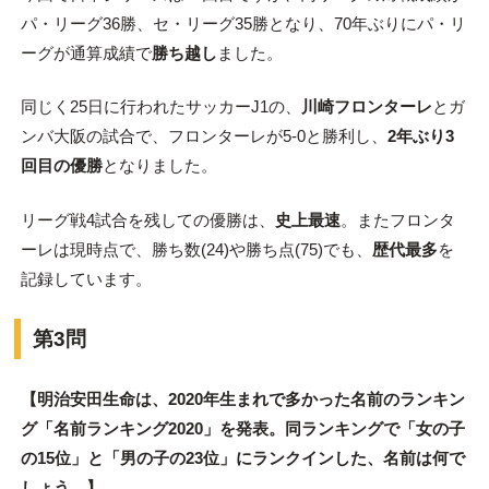
パ・リーグ36勝、セ・リーグ35勝となり、70年ぶりにパ・リ
ーグが通算成績で
勝ち越し
ました。
同じく25日に行われたサッカーJ1の、
川崎フロンターレ
とガ
ンバ大阪の試合で、フロンターレが5-0と勝利し、
2年ぶり3
回目の優勝
となりました。
リーグ戦4試合を残しての優勝は、
史上最速
。またフロンタ
ーレは現時点で、勝ち数(24)や勝ち点(75)でも、
歴代最多
を
記録しています。
第3問
【明治安田生命は、2020年生まれで多かった名前のランキン
グ「名前ランキング2020」を発表。同ランキングで「女の子
の15位」と「男の子の23位」にランクインした、名前は何で
しょう。】