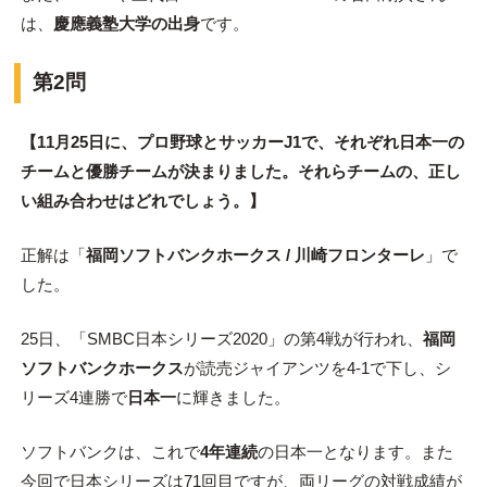
は、
慶應義塾大学の出身
です。
第2問
【11月25日に、プロ野球とサッカーJ1で、それぞれ日本一の
チームと優勝チームが決まりました。それらチームの、正し
い組み合わせはどれでしょう。
】
正解は「
福岡ソフトバンクホークス / 川崎フロンターレ
」で
した。
25日、「SMBC日本シリーズ2020」の第4戦が行われ、
福岡
ソフトバンクホークス
が読売ジャイアンツを4-1で下し、シ
リーズ4連勝で
日本一
に輝きました。
ソフトバンクは、これで
4年連続
の日本一となります。また
今回で日本シリーズは71回目ですが、両リーグの対戦成績が