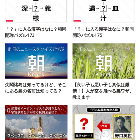
「？」に入る漢字はなに？和同
「？」に入る漢字はなに？和同
開珎パズル173
開珎パズル175
尖閣諸島は知ってるけど、そこ
【良い子も悪い子も真似は厳
にある島の名前は知ってる？
禁！】人が空を飛べる裏ワザ、
教えます