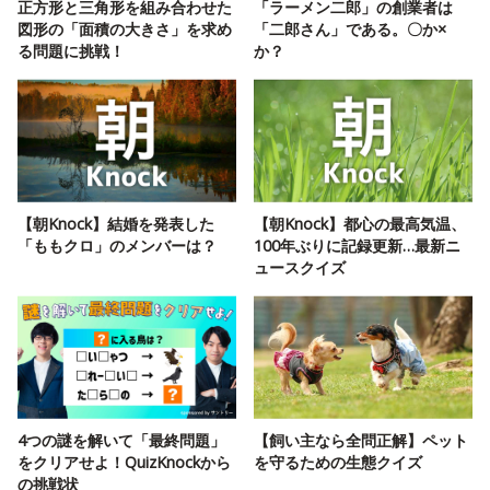
正方形と三角形を組み合わせた
「ラーメン二郎」の創業者は
図形の「面積の大きさ」を求め
「二郎さん」である。〇か×
る問題に挑戦！
か？
【朝Knock】結婚を発表した
【朝Knock】都心の最高気温、
「ももクロ」のメンバーは？
100年ぶりに記録更新…最新ニ
ュースクイズ
4つの謎を解いて「最終問題」
【飼い主なら全問正解】ペット
をクリアせよ！QuizKnockから
を守るための生態クイズ
の挑戦状