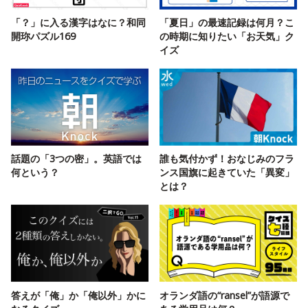
「？」に入る漢字はなに？和同
「夏日」の最速記録は何月？こ
開珎パズル169
の時期に知りたい「お天気」ク
イズ
話題の「3つの密」。英語では
誰も気付かず！おなじみのフラ
何という？
ンス国旗に起きていた「異変」
とは？
答えが「俺」か「俺以外」かに
オランダ語の“ransel”が語源で