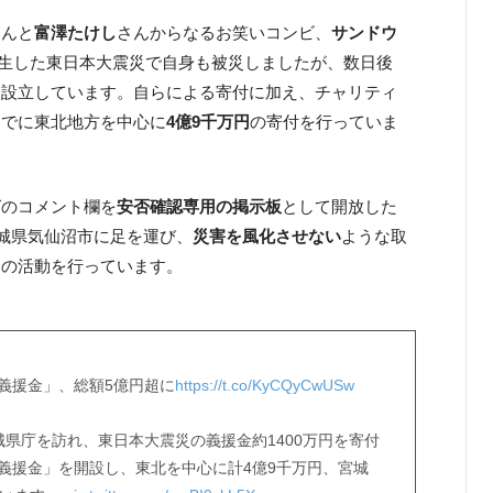
さんと
富澤たけし
さんからなるお笑いコンビ、
サンドウ
日に発生した東日本大震災で自身も被災しましたが、数日後
を設立しています。自らによる寄付に加え、チャリティ
すでに東北地方を中心に
4億9千万円
の寄付を行っていま
グのコメント欄を
安否確認専用の掲示板
として開放した
宮城県気仙沼市に足を運び、
災害を風化させない
ような取
めの活動を行っています。
義援金」、総額5億円超に
https://t.co/KyCQyCwUSw
城県庁を訪れ、東日本大震災の義援金約1400万円を寄付
義援金」を開設し、東北を中心に計4億9千万円、宮城