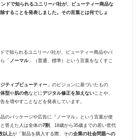
ブランドで知られるユニリーバ社が、ビューティー商品な
排除することを発表しました。その言葉とは何でしょ
ランドで知られるユニリーバ社が、ビューティー商品やパ
から「
ノーマル
」（普通、標準）という言葉をなくすこ
ポジティブビューティー
」のビジョンに基づいたもの
の
体型
や
肌の色
などに
デジタル修正を加えない
ことや、
広告を増やすことなどを発表しています。
商品のパッケージや広告に『ノーマル』という言葉が使
」と答えた人は全体の
7割
、18歳から35歳までの若い世代
数以上
が「製品を購入する際、その
企業の社会問題への