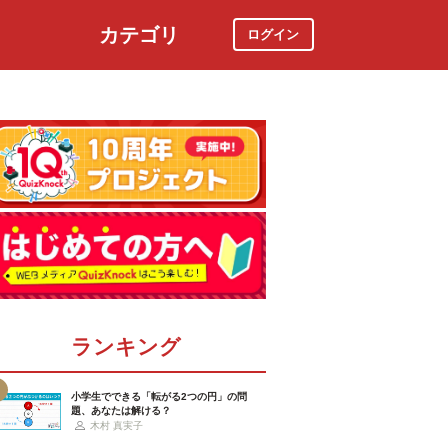
カテゴリ
ログイン
社会
スポーツ
時事ニュース
特集
ランキング
小学生でできる「転がる2つの円」の問
題、あなたは解ける？
木村 真実子