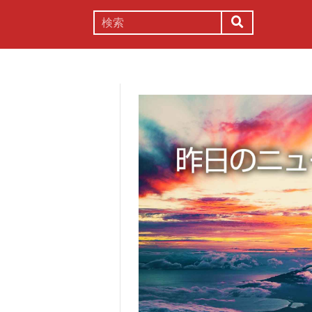
謎解き
コラム
常識
理系