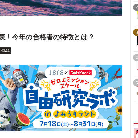
2
3
表！今年の合格者の特徴とは？
.03.11
4
5