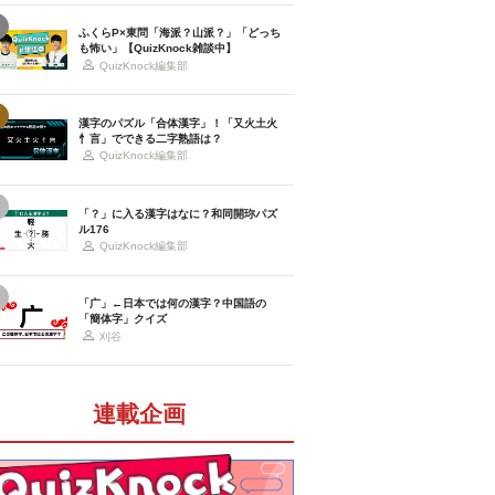
ふくらP×東問「海派？山派？」「どっち
も怖い」【QuizKnock雑談中】
QuizKnock編集部
漢字のパズル「合体漢字」！「又火土火
忄言」でできる二字熟語は？
QuizKnock編集部
「？」に入る漢字はなに？和同開珎パズ
ル176
QuizKnock編集部
「广」←日本では何の漢字？中国語の
「簡体字」クイズ
刈谷
連載企画