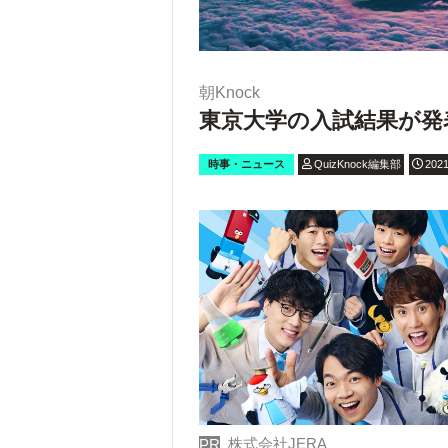
朝Knock
東京大学の入試結果が発
時事・ニュース
QuizKnock編集部
2021
株式会社JERA
PR