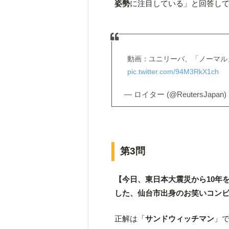
姿勢
に注目している」と回答し
動画：ユニリーバ、「ノーマル
pic.twitter.com/94M3RkX1ch
— ロイター (@ReutersJapan)
第3問
【今日、東日本大震災から10年
した、仙台市出身のお笑いコン
正解は「
サンドウィッチマン
」