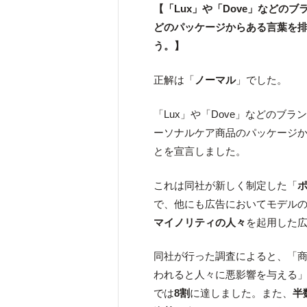
【「Lux」や「Dove」などの
どのパッケージからある言葉を
う。】
正解は「
ノーマル
」でした。
「Lux」や「Dove」などのブ
ーソナルケア商品のパッケージ
とを宣言しました。
これは同社が新しく制定した「
で、他にも広告においてモデル
マイノリティの人々
を起用した
同社が行った調査によると、「
われると人々に悪影響を与える
では
8割
に達しました。また、
半