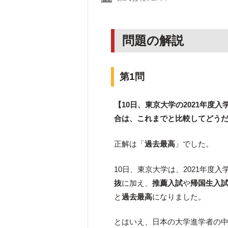
問題の解説
第1問
【10日、東京大学の2021年
合は、これまでと比較してどう
正解は「
過去最高
」でした。
10日、東京大学は、2021年度
抜
に加え、
推薦入試
や
帰国生入
と
過去最高
になりました。
とはいえ、日本の大学進学者の