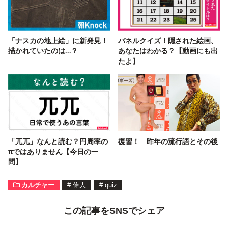
「ナスカの地上絵」に新発見！
パネルクイズ！隠された絵画、
描かれていたのは…？
あなたはわかる？【動画にも出
たよ】
「兀兀」なんと読む？円周率の
復習！ 昨年の流行語とその後
πではありません【今日の一
問】
カルチャー
#
偉人
#
quiz
この記事をSNSでシェア