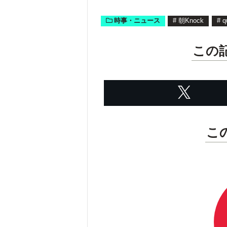
時事・ニュース
#
朝Knock
#
q
この
こ