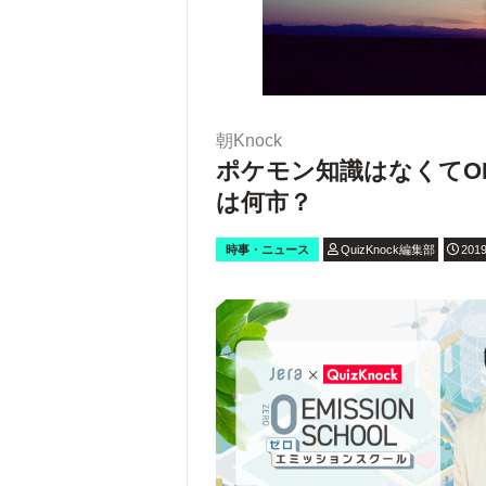
朝Knock
ポケモン知識はなくてO
は何市？
時事・ニュース
QuizKnock編集部
2019