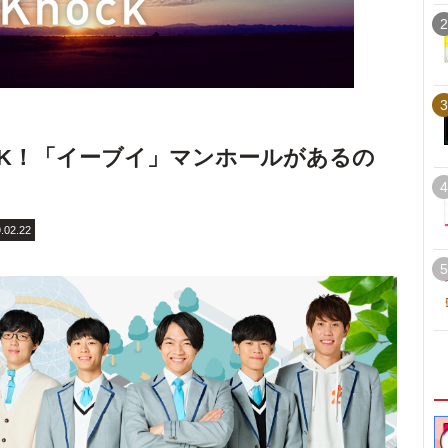
2
3
K！「イーブイ」マンホールがあるの
4
.02.22
5