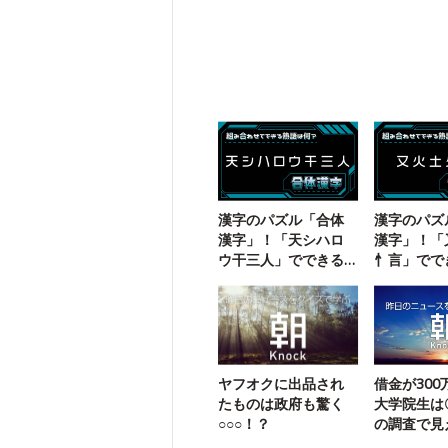
漢字のパズル「合体
漢字のパズ
漢字」！「天シハロ
漢字」！「
ウ干三人」でできる
忄言」でで
二字熟語は？
熟語は？
ヤフオクに出品され
借金が30
たものは政府も驚く
大学院生は
○○○！？
の調査で見
する学生