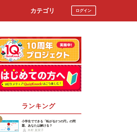
カテゴリ
ログイン
社会
スポーツ
時事ニュース
特集
ランキング
小学生でできる「転がる2つの円」の問
題、あなたは解ける？
木村 真実子