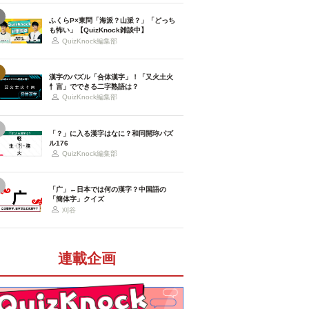
ふくらP×東問「海派？山派？」「どっち
も怖い」【QuizKnock雑談中】
QuizKnock編集部
漢字のパズル「合体漢字」！「又火土火
忄言」でできる二字熟語は？
QuizKnock編集部
「？」に入る漢字はなに？和同開珎パズ
ル176
QuizKnock編集部
「广」←日本では何の漢字？中国語の
「簡体字」クイズ
刈谷
連載企画