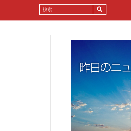
謎解き
コラム
常識
理系