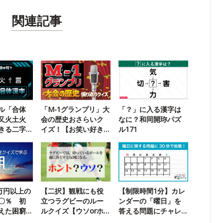
関連記事
ル「合体
「M-1グランプリ」大
「？」に入る漢字は
又火土火
会の歴史おさらいク
なに？和同開珎パズ
きる二字
イズ！【お笑い好き
ル171
なら満点】
0万円以上の
【二択】観戦にも役
【制限時間1分】カレ
〇％ 初
立つラグビーのルー
ンダーの「曜日」を
えた困窮
ルクイズ【ウソorホ
答える問題にチャレ
ント】
ンジ！